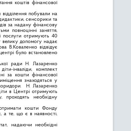
тання коштів фінансової
 відділення побували на
 дидактики, сенсорики та
ідів за надану фінансову
ьми повноцінні заняття,
йні послуги отримують 40
ру велику допомогу надає
ва В.Коваленко відвідує
центрі було встановлено
ської ради Н. Лазаренко
іти-інваліди, комплект
ані за кошти фінансової
иміщення знаходяться у
 коридори.
Н. Лазаренко
діти в Центрі отримують
у, проходять необхідну
отримати кошти Фонду
 а те, що є в наявності,
тат, надаючи необхідні