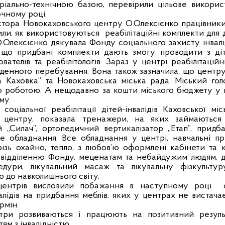
ріально-технічною базою, перевірили цільове викорис
очному році.
тора Новокаховського центру О.Олексієнко працівники
чили, як використовуються
реабілітаційні комплекти для
. О.Олексієнко дякувала Фонду соціального захисту інвал
 що придбані комплекти дають змогу проводити з діт
ателів та реабілітологів. Зараз у центрі реабілітаці
пі денного перебування. Вона також зазначила, що цент
 Каховка” та Новокаховська міська рада. Міський голо
го роботою. А нещодавно за кошти міського бюджету у 
му.
оціальної реабілітації дітей-інвалідів Каховської мі
центру, показала тренажери, на яких займаються д
й „Силач”, ортопедичний вертикалізатор „Етап”, придб
е обладнання. Все обладнання у центрі, навчальні пр
різь охайно, тепло, з любов’ю оформлені кабінети та
 відділенню Фонду, меценатам та небайдужим людям, 
цедури, лікувальний масаж та лікувальну фізкультур
ю до навколишнього світу.
центрів висловили побажання в наступному році
алідів на придбання меблів, яких у центрах не вистачає,
рмін.
три розвиваються і працюють на позитивний резуль
тям з інвалідністю.