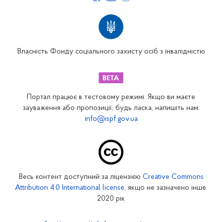
Структура Фонду
Територіальні відділення
Вінницьке відділення
Волинське відділення
Власність Фонду соціального захисту осіб з інвалідністю
Дніпропетровське відділення
Донецьке відділення
Житомирське відділення
Портал працює в тестовому режимі. Якщо ви маєте
Закарпатське відділення
зауваження або пропозиції, будь ласка, напишіть нам:
info@ispf.gov.ua
Запорізьке відділення
Івано-Франківське відділення
Київське міське відділення
Київське обласне відділення
Весь контент доступний за ліцензією
Creative Commons
Кіровоградське відділення
Attribution 4.0 International license
, якщо не зазначено інше.
Луганське відділення
2020 рік
Львівське відділення