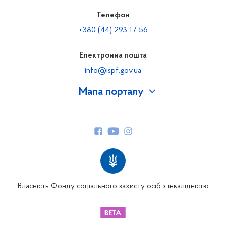
Телефон
+380 (44) 293-17-56
Електронна пошта
info@ispf.gov.ua
Мапа порталу
Про Фонд
Керівництво
Структура Фонду
Територіальні відділення
Вінницьке відділення
Волинське відділення
Власність Фонду соціального захисту осіб з інвалідністю
Дніпропетровське відділення
Донецьке відділення