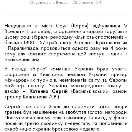
Опубліковано 11 червня 2015 року о 12:41
Нещодавно в міст
і
Сеул (Корея)
відбувалися
V
Всесвітні Ігри серед спортсменів з вадами зору, які в
цьому році зібрали рекордну кількість спортсменів –
б
лизько
1800
і
з 57
країн
світу. Всесвітні Ігри сліпих, як
і
Пара
лімпіада
,
проводиться
одного
раз
у
на
4 роки,
тому для кожного спортсмена цей виступ – один із
найважливіших.
У складі збірної команди України
бр
ав участь
спортсмен
із
Київщини, чемпіон України, призер
міжнародних турнірів, чемпіонатів світу та Європи,
майстер спорту України міжнародного класу з
дзюдо
–
Котенко Сергій
(Васильківський район,
тренер Каштанова А.В.)
Сергій впевнено йшов до перемоги, адже попри
травми, був націлений на здобуття золотої нагороди
.
П
оступився своєму співвітчизнику за вихід у фінал,
посівши третю сходинку п
»є
десталу та поповнивши
скарбницю України бронзовою медаллю.