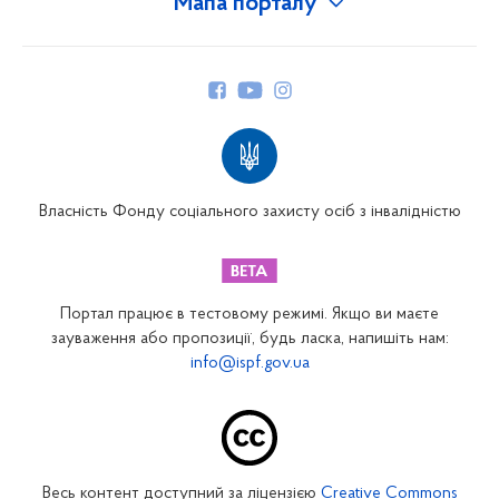
Мапа порталу
Про Фонд
Керівництво
Структура Фонду
Територіальні відділення
Вінницьке відділення
Волинське відділення
Власність Фонду соціального захисту осіб з інвалідністю
Дніпропетровське відділення
Донецьке відділення
Житомирське відділення
Портал працює в тестовому режимі. Якщо ви маєте
Закарпатське відділення
зауваження або пропозиції, будь ласка, напишіть нам:
info@ispf.gov.ua
Запорізьке відділення
Івано-Франківське відділення
Київське міське відділення
Київське обласне відділення
Весь контент доступний за ліцензією
Creative Commons