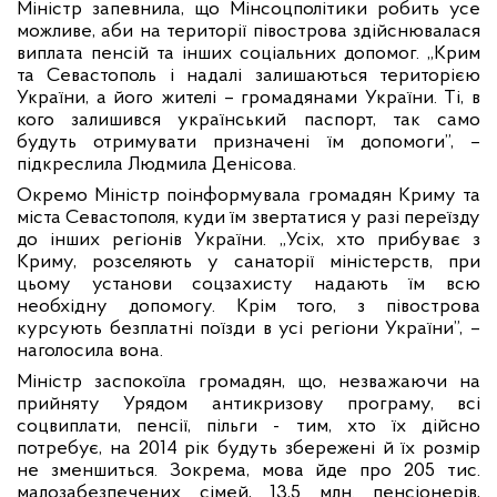
Міністр запевнила, що Мінсоцполітики робить усе
можливе, аби на території півострова здійснювалася
виплата пенсій та інших соціальних допомог. „Крим
та Севастополь і надалі залишаються територією
України, а його жителі – громадянами України. Ті, в
кого залишився український паспорт, так само
будуть отримувати призначені їм допомоги”, –
підкреслила Людмила Денісова.
Окремо Міністр поінформувала громадян Криму та
міста Севастополя, куди їм звертатися у разі переїзду
до інших регіонів України. „Усіх, хто прибуває з
Криму, розселяють у санаторії міністерств, при
цьому установи соцзахисту надають їм всю
необхідну допомогу. Крім того, з півострова
курсують безплатні поїзди в усі регіони України”, –
наголосила вона.
Міністр заспокоїла громадян, що, незважаючи на
прийняту Урядом антикризову програму, всі
соцвиплати, пенсії, пільги - тим, хто їх дійсно
потребує, на 2014 рік будуть збережені й їх розмір
не зменшиться. Зокрема, мова йде про 205 тис.
малозабезпечених сімей, 13,5 млн. пенсіонерів,