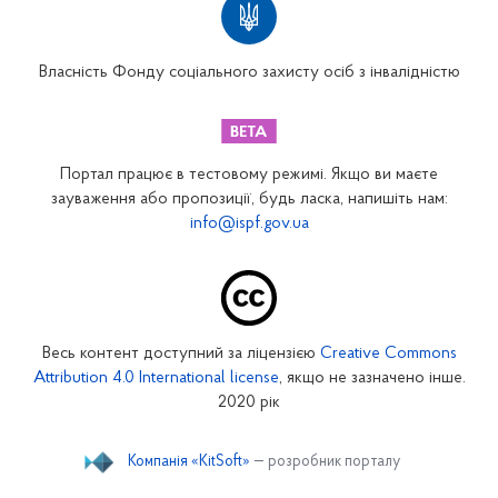
Вінницьке відділення
Волинське відділення
Власність Фонду соціального захисту осіб з інвалідністю
Дніпропетровське відділення
Донецьке відділення
Житомирське відділення
Портал працює в тестовому режимі. Якщо ви маєте
Закарпатське відділення
зауваження або пропозиції, будь ласка, напишіть нам:
info@ispf.gov.ua
Запорізьке відділення
Івано-Франківське відділення
Київське міське відділення
Київське обласне відділення
Весь контент доступний за ліцензією
Creative Commons
Кіровоградське відділення
Attribution 4.0 International license
, якщо не зазначено інше.
Луганське відділення
2020 рік
Львівське відділення
Компанія «KitSoft»
— розробник порталу
Миколаївське відділення