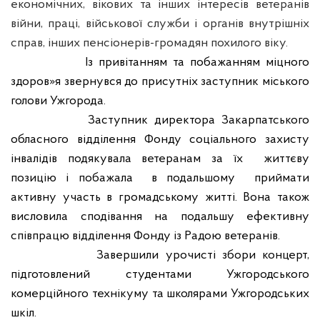
економічних, вікових та інших інтересів ветеранів
війни, праці, військової служби і органів внутрішніх
справ, інших пенсіонерів-громадян похилого віку.
Із привітанням та побажанням міцного
здоров»я звернувся до присутніх заступник міського
голови Ужгорода.
Заступник директора Закарпатського
обласного відділення Фонду соціального захисту
інвалідів подякувала ветеранам за їх
життєву
позицію і побажала
в подальшому
приймати
активну участь в громадському житті. Вона також
висловила сподівання на подальшу ефективну
співпрацю відділення Фонду із Радою ветеранів.
Завершили урочисті збори концерт,
підготовлений студентами Ужгородського
комерційного технікуму та школярами Ужгородських
шкіл.