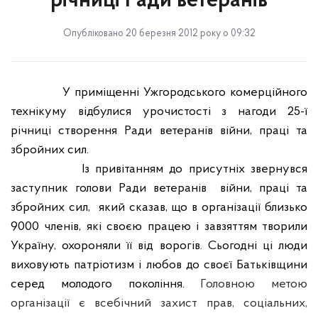
річниці Ради ветеранів
Опубліковано 20 березня 2012 року о 09:32
У приміщенні Ужгородського комерційного
технікуму відбулися урочистості з нагоди 25-ї
річниці
c
творення Ради ветеранів війни, праці та
збройних сил.
Із привітанням до присутніх звернувся
заступник голови Ради ветеранів
війни, праці та
збройних сил,
який сказав, що в організації близько
9000 членів, які своєю працею і завзяттям творили
Україну, охороняли її від ворогів. Сьогодні ці люди
виховують патріотизм і любов до своєї Батьківщини
серед молодого покоління.
Головною метою
організації є всебічний захист прав, соціальних,