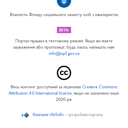
Вінницьке відділення
Волинське відділення
Власність Фонду соціального захисту осіб з інвалідністю
Дніпропетровське відділення
Донецьке відділення
Житомирське відділення
Портал працює в тестовому режимі. Якщо ви маєте
Закарпатське відділення
зауваження або пропозиції, будь ласка, напишіть нам:
info@ispf.gov.ua
Запорізьке відділення
Івано-Франківське відділення
Київське міське відділення
Київське обласне відділення
Весь контент доступний за ліцензією
Creative Commons
Кіровоградське відділення
Attribution 4.0 International license
, якщо не зазначено інше.
Луганське відділення
2020 рік
Львівське відділення
Компанія «KitSoft»
— розробник порталу
Миколаївське відділення
Одеське відділення