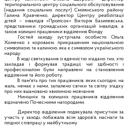
територіального центру соціального обслуговування
(надання соціальних послуг) Смілянського району
Галина Кравченко, директор Центру реабілітації
дітей – інвалідів «Пролісок» Вікторія Базилевська,
представники громадських організацій інвалідів, а
також колишні працівники відділення Фонду.
Гостей заходу зустрічала особисто Ольга
Хоменко з короваєм, прикрашеним національною
символікою та калиною, яка є символом українського
народу.
В ході святкування із вдячністю згадано тих, хто
закладав і формував традиції, чиї здібності і
професіоналізм були направлені на становлення
відділення та його роботу.
В пам'ять про тих працівників, яких сьогодні, на
жаль, немає з нами, запалено свічки та світлу згадку
про них вшановано хвилиною мовчання.
Нинішніх та колишніх працівників відділення
відзначено Почесними нагородами.
Директор відділення подякувала присутнім за
участь у заході, побажала всім здоров’я, наснаги та
плідної співпраці у майбутньому.