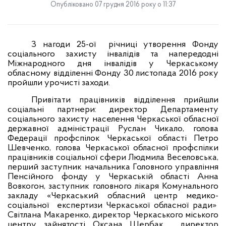
Опубліковано 07 грудня 2016 року о 11:37
З нагоди 25-ої
річниці утворення Фонду
соціального захисту інвалідів та напередодні
Міжнародного дня інвалідів у Черкаському
обласному відділенні Фонду 30 листопада 2016 року
пройшли урочисті заходи.
Привітати працівників відділення прийшли
соціальні партнери:
директор Департаменту
соціального захисту населення Черкаської обласної
державної адміністрації Руслан Чикало, голова
Федерації профспілок Черкаської області Петро
Шевченко, голова Черкаської обласної профспілки
працівників соціальної сфери Людмила Веселовська
,
перший заступник
начальника Головного управління
Пенсійного фонду у Черкаській області Анна
Вовкогон, заступник головного лікаря Комунального
закладу «Черкаський обласний центр медико-
соціальної
експертизи Черкаської обласної ради»
Світлана Макаренко, директор Черкаського міського
центру зайнятості Оксана Щербак,
директор