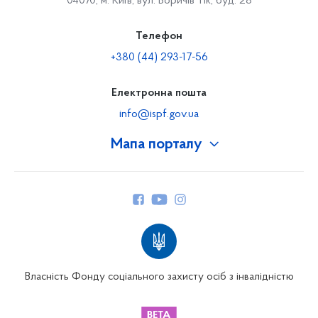
04070, м. Київ, вул. Боричів Тік, буд. 28
Телефон
+380 (44) 293-17-56
Електронна пошта
info@ispf.gov.ua
Мапа порталу
Про Фонд
Керівництво
Структура Фонду
Територіальні відділення
Вінницьке відділення
Волинське відділення
Власність Фонду соціального захисту осіб з інвалідністю
Дніпропетровське відділення
Донецьке відділення