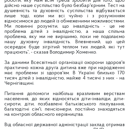
роботи, яку нам всім треба зробити для того, щоб
дійсно наше суспільство було безбар'єрним. Тест на
душевність та духовність суспільства відбувається
лише тоді, коли ми всі чуйно і з розумінням
відносимося до людей із обмеженими можливостями.
Ми повинні розуміти, що інвалідність - це не
проблема дітей з інвалідністю, а наша спільна
проблема, яку ми не вирішимо, поки не подолаємо
нашу духовну інвалідність. Впевнений, що цей
осередок буде зігрітий теплом тих людей, які тут
працюють”, - сказав Володимир Хоменко.
За даними Всесвітньої організації охорони здоров'я
практично кожна друга дитина вже при народженні
має проблеми зі здоров'ям. В Україні близько 170
тисяч дітей з інвалідністю, майже 4 тисячі з них - на
Чернігівщині.
Питання допомоги найбільш вразливим верствам
населення, до яких відносяться діти-інваліди, діти-
сироти, діти, позбавлені батьківського піклування,
багатодітні сім'ї, пенсіонери, постійно знаходяться
на контролі обласного керівництва.
Від обласної державної адміністрації заклад отримав