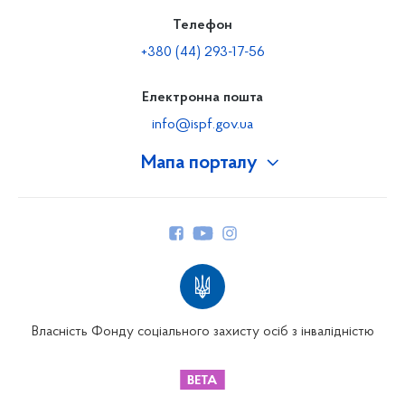
Телефон
+380 (44) 293-17-56
Електронна пошта
info@ispf.gov.ua
Мапа порталу
Про Фонд
Керівництво
Структура Фонду
Територіальні відділення
Вінницьке відділення
Волинське відділення
Власність Фонду соціального захисту осіб з інвалідністю
Дніпропетровське відділення
Донецьке відділення
Житомирське відділення