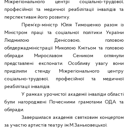
Міжрегіонального центрі соціально-трудової,
професійної та медичної реабілітації інвалідів та
перспективам його розвитку.
Прем’єр-міністр Юлія Тимошенко разом із
Міністром праці та соціальної політики України
Людмилою Денісовою, головою
облдержадміністрації Миколою Кмітьом та головою
облради Мирославом Сеником оглянули
представлені експонати. Особливу увагу вони
приділили стенду Міжрегіонального центру
соціально-трудової, професійної та медичної
реабілітації інвалідів.
У рамках урочистої академії інваліди області
були нагороджені Почесними грамотами ОДА та
облради.
Завершилася академія святковим концертом
за участю артистів театру ім.М.Заньковецької.