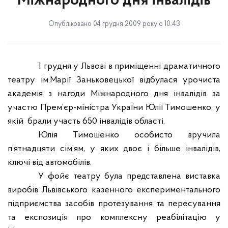
Міжнародного дня інвалідів
Опубліковано 04 грудня 2009 року о 10:43
1 грудня у Львові в приміщенні драматичного
театру ім.Марії Заньковецької відбулася урочиста
академія з нагоди Міжнародного дня інвалідів за
участю Прем’єр-міністра України Юлії Тимошенко, у
якій
брали участь 650 інвалідів області.
Юлія Тимошенко особисто вручила
п’ятнадцяти сім’ям, у яких двоє і більше інвалідів,
ключі від автомобілів.
У фойє театру була представлена виставка
виробів Львівського казенного експериментального
підприємства засобів протезування та пересування
та експозиція про комплексну реабілітацію у