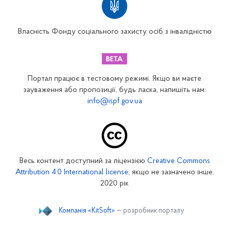
Вінницьке відділення
Волинське відділення
Власність Фонду соціального захисту осіб з інвалідністю
Дніпропетровське відділення
Донецьке відділення
Житомирське відділення
Портал працює в тестовому режимі. Якщо ви маєте
Закарпатське відділення
зауваження або пропозиції, будь ласка, напишіть нам:
info@ispf.gov.ua
Запорізьке відділення
Івано-Франківське відділення
Київське міське відділення
Київське обласне відділення
Весь контент доступний за ліцензією
Creative Commons
Кіровоградське відділення
Attribution 4.0 International license
, якщо не зазначено інше.
Луганське відділення
2020 рік
Львівське відділення
Компанія «KitSoft»
— розробник порталу
Миколаївське відділення