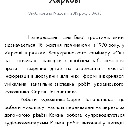
Харкові
Опубліковано 19 жовтня 2015 року о 09:36
Напередодні
дня Білої тростини, який
відзначається
15
жовтня, починаючи
з 1970 року, у
Харкові
в рамках
Всеукраїнського
семінару
«Світ
на
кінчиках
пальців» з проблем забезпечення
права
незрячих дітей на отримання
якісної
інформації в доступній для них
формі відкрилася
унікальна
тактильна виставка
робіт
українського
художника
Сергія Поноченюка.
Роботи
художника Сергія Поноченюка – це
роботи живопису
маслом, перекладені на дерево за
допомогою
різьби. Кожна
робота
супроводжується
аудіо-коментарями. Кілька
робіт
виконані у
вигляді