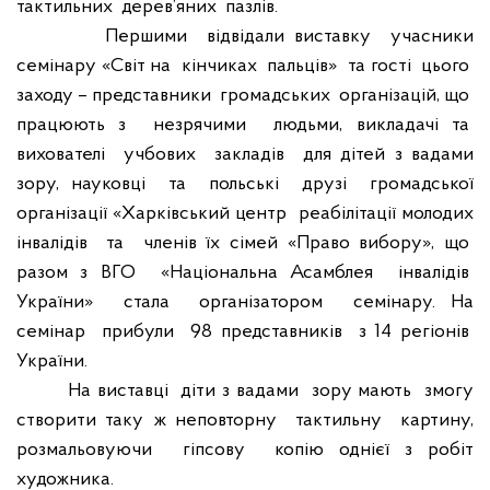
тактильних
дерев’яних
пазлів.
Першими
відвідали виставку
учасники
семінару «Світ на
кінчиках
пальців»
та гості
цього
заходу – представники
громадських
організацій, що
працюють з
незрячими
людьми, викладачі та
вихователі
учбових
закладів
для дітей з вадами
зору, науковці
та
польські
друзі
громадської
організації «Харківський центр
реабілітації молодих
інвалідів
та
членів їх сімей «Право вибору», що
разом з ВГО
«Національна Асамблея
інвалідів
України»
стала
організатором
семінару. На
семінар
прибули
98 представників
з 14 регіонів
України.
На виставці
діти з вадами
зору мають
змогу
створити таку ж неповторну
тактильну
картину,
розмальовуючи
гіпсову
копію однієї з робіт
художника.