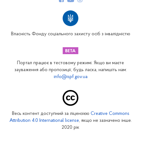
Структура Фонду
Територіальні відділення
Вінницьке відділення
Волинське відділення
Власність Фонду соціального захисту осіб з інвалідністю
Дніпропетровське відділення
Донецьке відділення
Житомирське відділення
Портал працює в тестовому режимі. Якщо ви маєте
Закарпатське відділення
зауваження або пропозиції, будь ласка, напишіть нам:
info@ispf.gov.ua
Запорізьке відділення
Івано-Франківське відділення
Київське міське відділення
Київське обласне відділення
Весь контент доступний за ліцензією
Creative Commons
Кіровоградське відділення
Attribution 4.0 International license
, якщо не зазначено інше.
Луганське відділення
2020 рік
Львівське відділення