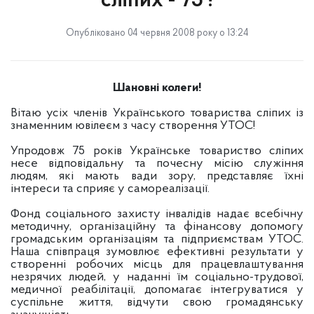
сліпих - 75 !
Опубліковано 04 червня 2008 року о 13:24
Шановні колеги!
Вітаю усіх членів Українського товариства сліпих із
знаменним ювілеєм з часу створення УТОС!
Упродовж 75 років Українське товариство сліпих
несе відповідальну та почесну місію служіння
людям, які мають вади зору, представляє їхні
інтереси та сприяє у самореалізації.
Фонд соціального захисту інвалідів надає всебічну
методичну, організаційну та фінансову допомогу
громадським організаціям та підприємствам УТОС.
Наша співпраця зумовлює ефективні результати у
створенні робочих місць для працевлаштування
незрячих людей, у наданні їм соціально-трудової,
медичної реабілітації, допомагає інтегруватися у
суспільне життя, відчути свою громадянську