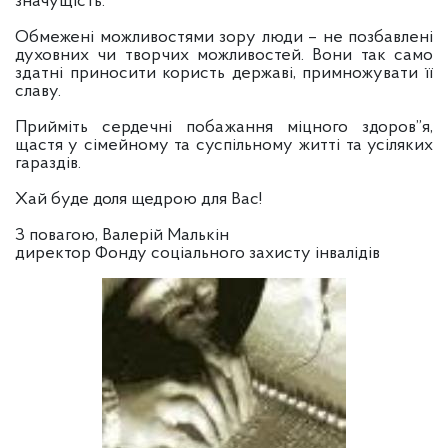
значущість.
Обмежені можливостями зору люди – не позбавлені
духовних чи творчих можливостей. Вони так само
здатні приносити користь державі, примножувати її
славу.
Прийміть сердечні побажання міцного здоров”я,
щастя у сімейному та суспільному житті та усіляких
гараздів.
Хай буде доля щедрою для Вас!
З повагою, Валерій Малькін
директор Фонду соціального захисту інвалідів