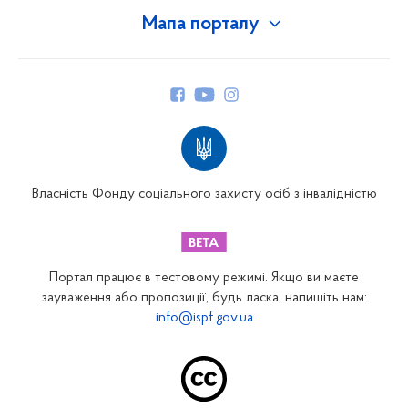
Мапа порталу
Про Фонд
Керівництво
Структура Фонду
Територіальні відділення
Вінницьке відділення
Волинське відділення
Власність Фонду соціального захисту осіб з інвалідністю
Дніпропетровське відділення
Донецьке відділення
Житомирське відділення
Портал працює в тестовому режимі. Якщо ви маєте
Закарпатське відділення
зауваження або пропозиції, будь ласка, напишіть нам:
info@ispf.gov.ua
Запорізьке відділення
Івано-Франківське відділення
Київське міське відділення
Київське обласне відділення