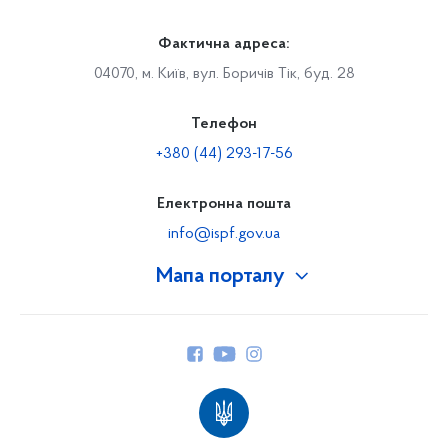
Фактична адреса:
04070, м. Київ, вул. Боричів Тік, буд. 28
Телефон
+380 (44) 293-17-56
Електронна пошта
info@ispf.gov.ua
Мапа порталу
Про Фонд
Керівництво
Структура Фонду
Територіальні відділення
Вінницьке відділення