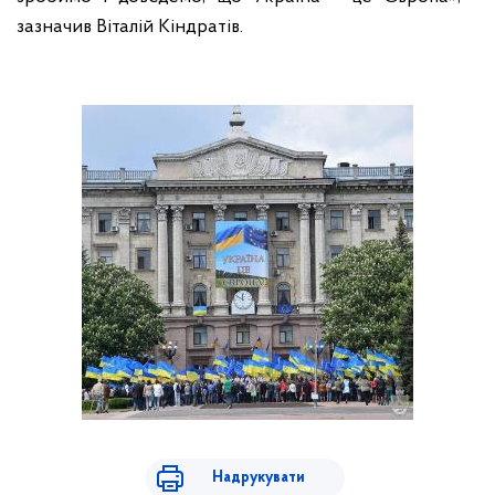
зазначив Віталій Кіндратів.
Надрукувати