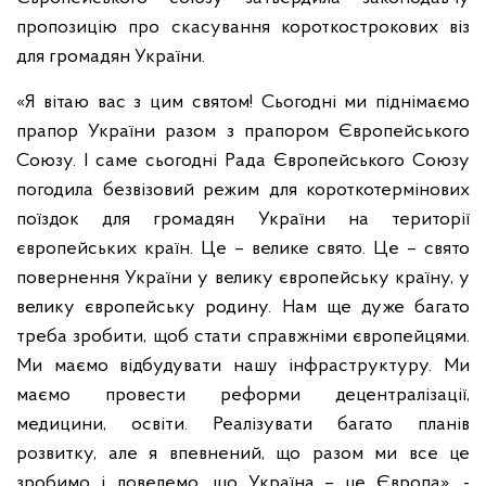
пропозицію про скасування короткострокових віз
для громадян України.
«Я вітаю вас з цим святом! Сьогодні ми піднімаємо
прапор України разом з прапором Європейського
Союзу. І саме сьогодні Рада Європейського Союзу
погодила безвізовий режим для короткотермінових
поїздок для громадян України на території
європейських країн. Це – велике свято. Це – свято
повернення України у велику європейську країну, у
велику європейську родину. Нам ще дуже багато
треба зробити, щоб стати справжніми європейцями.
Ми маємо відбудувати нашу інфраструктуру. Ми
маємо провести реформи децентралізації,
медицини, освіти. Реалізувати багато планів
розвитку, але я впевнений, що разом ми все це
зробимо і доведемо, що Україна – це Європа», -