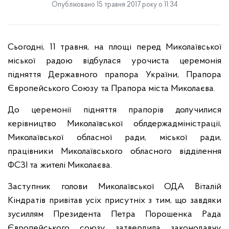
Опубліковано 15 травня 2017 року о 11:34
Сьогодні, 11 травня, на площі перед Миколаївської
міської радою відбулася урочиста церемонія
підняття Державного прапора України, Прапора
Європейського Союзу та Прапора міста Миколаєва.
До церемонії підняття прапорів долучилися
керівництво Миколаївської облдержадміністрації,
Миколаївської обласної ради, міської ради
,
працівники Миколаївського обласного відділення
ФСЗІ
та жителі Миколаєва.
Заступник голови Миколаївської ОДА Віталій
Кіндратів привітав усіх присутніх з тим, що завдяки
зусиллям Президента Петра Порошенка Рада
Європейського союзу затвердила законодавчу