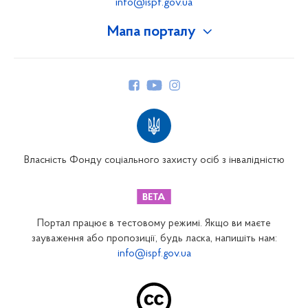
info@ispf.gov.ua
Мапа порталу
Про Фонд
Керівництво
Структура Фонду
Територіальні відділення
Вінницьке відділення
Волинське відділення
Власність Фонду соціального захисту осіб з інвалідністю
Дніпропетровське відділення
Донецьке відділення
Житомирське відділення
Портал працює в тестовому режимі. Якщо ви маєте
Закарпатське відділення
зауваження або пропозиції, будь ласка, напишіть нам:
info@ispf.gov.ua
Запорізьке відділення
Івано-Франківське відділення
Київське міське відділення