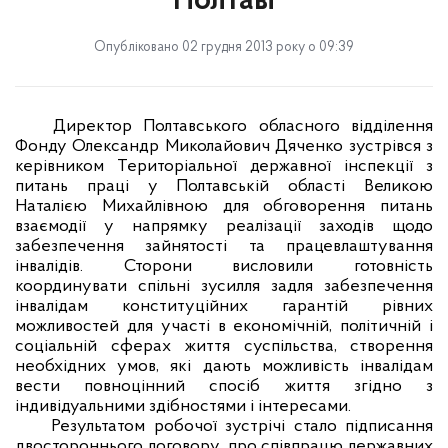
Полтаві
Опубліковано 02 грудня 2013 року о 09:39
Директор Полтавського обласного відділення
Фонду Олександр Миколайович Дяченко зустрівся з
керівником Територіальної державної інспекції з
питань праці у Полтавській області Великою
Наталією Михайлівною для обговорення питань
взаємодії у напрямку реалізації заходів щодо
забезпечення зайнятості та працевлаштування
інвалідів. Сторони висловили готовність
координувати спільні зусилля задля забезпечення
інвалідам конституційних гарантій рівних
можливостей для участі в економічній, політичній і
соціальній сферах життя суспільства, створення
необхідних умов, які дають можливість інвалідам
вести повноцінний спосіб життя згідно з
індивідуальними здібностями і інтересами.
Результатом робочої зустрічі стало підписання
двостороннього договору
про співпрацю державних