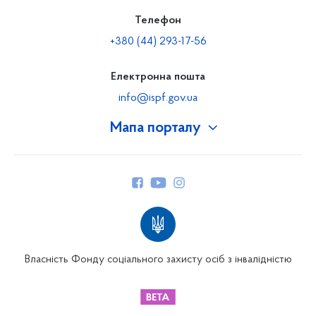
Телефон
+380 (44) 293-17-56
Електронна пошта
info@ispf.gov.ua
Мапа порталу
Про Фонд
Керівництво
Структура Фонду
Територіальні відділення
Вінницьке відділення
Волинське відділення
Власність Фонду соціального захисту осіб з інвалідністю
Дніпропетровське відділення
Донецьке відділення
Житомирське відділення