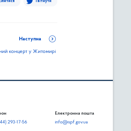
ілитися
Твітнути
Наступна
ний концерт у Житомирі
фон
льність
Електронна пошта
тодавцям
44) 293-17-56
info@ispf.gov.ua
плата адміністративно-господарських санкцій