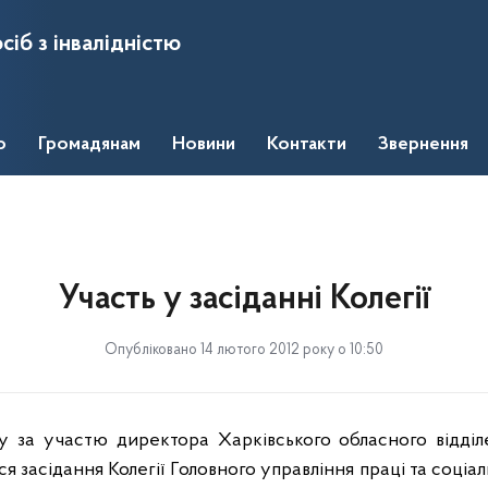
сіб з інвалідністю
о
Громадянам
Новини
Контакти
Звернення
Участь у засіданні Колегії
Опубліковано 14 лютого 2012 року о 10:50
ку за участю директора Харківського обласного відді
ося засідання Колегії Головного управління праці та соці