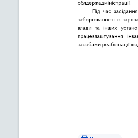
облдержадміністрації.
Під час засідання
заборгованості із зарп
влади та інших устано
працевлаштування інвал
засобами реабілітації л