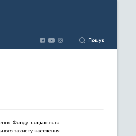
Пошук
лення Фонду соціального
ального захисту населення