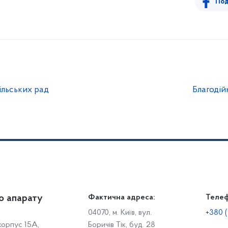
Под
сільських рад
Благодій
о апарату
Громадянам
Фактична адреса:
Теле
Дія
Доступ до публічної інформації
Робо
04070, м. Київ, вул.
+380 (
 корпус 15А,
Боричів Тік, буд. 28
Звіти щодо роботи із запитами на отримання публічної
С