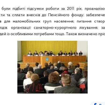
 були підбиті підсумки роботи за 2011 рік, проаналізо
лати та сплати внесків до Пенсійного фонду; забезпече
в для маломобільних груп населення; питання ство
ідів; організації санаторно-курортного лікування; 
юдей із особливими потребами тощо. Також визначено пріо