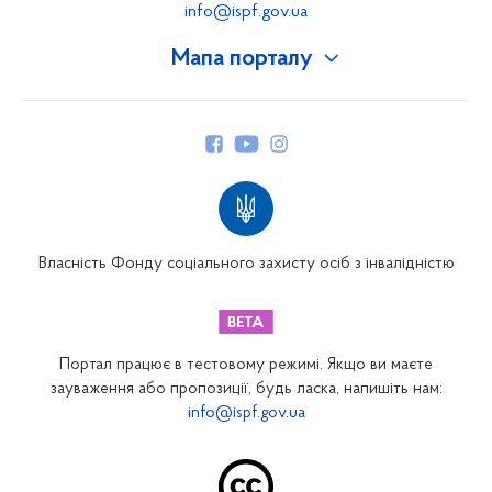
info@ispf.gov.ua
Мапа порталу
Про Фонд
Керівництво
Структура Фонду
Територіальні відділення
Вінницьке відділення
Волинське відділення
Власність Фонду соціального захисту осіб з інвалідністю
Дніпропетровське відділення
Донецьке відділення
Житомирське відділення
Портал працює в тестовому режимі. Якщо ви маєте
Закарпатське відділення
зауваження або пропозиції, будь ласка, напишіть нам:
info@ispf.gov.ua
Запорізьке відділення
Івано-Франківське відділення
Київське міське відділення