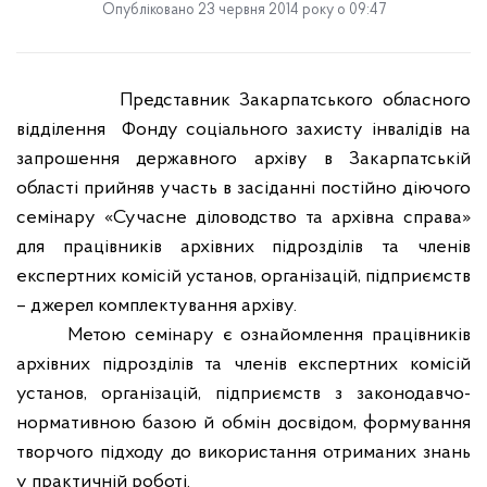
Опубліковано 23 червня 2014 року о 09:47
Представник Закарпатського обласного
відділення
Фонду соціального захисту інвалідів на
запрошення державного архіву в Закарпатській
області прийняв участь в засіданні постійно діючого
семінару «Сучасне діловодство та архівна справа»
для працівників архівних підрозділів та членів
експертних комісій установ, організацій, підприємств
– джерел комплектування архіву.
Метою семінару є ознайомлення працівників
архівних підрозділів та членів експертних комісій
установ, організацій, підприємств з законодавчо-
нормативною базою й обмін досвідом, формування
творчого підходу до використання отриманих знань
у практичній роботі.