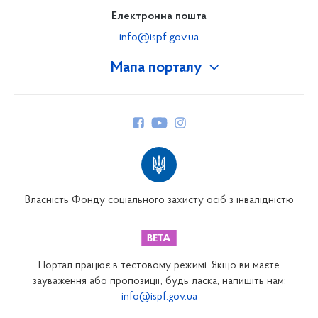
Електронна пошта
info@ispf.gov.ua
Мапа порталу
Про Фонд
Керівництво
Структура Фонду
Територіальні відділення
Вінницьке відділення
Волинське відділення
Власність Фонду соціального захисту осіб з інвалідністю
Дніпропетровське відділення
Донецьке відділення
Житомирське відділення
Портал працює в тестовому режимі. Якщо ви маєте
Закарпатське відділення
зауваження або пропозиції, будь ласка, напишіть нам:
info@ispf.gov.ua
Запорізьке відділення