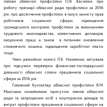
голови обласної профспілки О.В. Василюк про
роботу президії обласної ради профспілки за 2016
рік, про досягнення профспілок в галузі захисту прав
робітників соціальної сфери, підвищення
громадського контролю профспілок за виконанням
трудового законодавства, колективних договорів,
охороною праці, а також
в питаннях оновлення
споживчого кошика, підвищення заробітної плати,
тощо.
Член ревізійної комісії Л.Б. Ніколенко звітувала
про підсумки перевірки фінансово-господарської
діяльності обласної спілки працівників соціальної
сфери за 2016 рік.
Головний бухгалтер обласної профспілки В.М.
Максішко ознайомила присутніх членів обласної
ради та запрошених осіб з кошторисом доходів та
витрат профспілки працівників соціальної сфери на