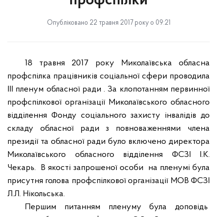
профспілки
Опубліковано 22 травня 2017 року о 09:21
18 травня 2017 року Миколаївська обласна
профспілка працівників соціальної сфери проводила
ІІІ пленум обласної ради . За клопотанням первинної
профспілкової організації Миколаївського обласного
відділення Фонду соціального захисту інвалідів до
складу обласної ради з повноваженнями члена
президії та обласної ради було включено директора
Миколаївського обласного відділення ФСЗІ І.К.
Чекарь.
В якості запрошеної особи
на пленумі була
присутня голова профспілкової організації МОВ ФСЗІ
Л.Л. Нікольська.
Першим питанням пленуму була доповідь