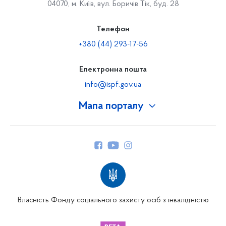
04070, м. Київ, вул. Боричів Тік, буд. 28
Телефон
+380 (44) 293-17-56
Електронна пошта
info@ispf.gov.ua
Мапа порталу
Про Фонд
Керівництво
Структура Фонду
Територіальні відділення
Вінницьке відділення
Волинське відділення
Власність Фонду соціального захисту осіб з інвалідністю
Дніпропетровське відділення
Донецьке відділення