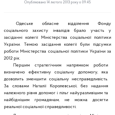
Опубліковано 14 лютого 2013 року о 09:45
Одеське обласне відділення Фонду
соціального захисту інвалідів брало участь у
засіданні колегії Міністерства соціальної політики
України. Темою засідання колегії були підсумки
роботи Міністерства соціальної політики України за
2012 рік.
Першим стратегічним напрямком роботи
визначено
ефективну соціальну допомогу, яка
дозволить зменшити соціальну несправедливість.
За словами Наталії Королевської,
без надання
належного рівня
допомог
і пільг найуразливішим та
найбіднішим громадянам, не можна досягти
реальної соціальної справедливості.