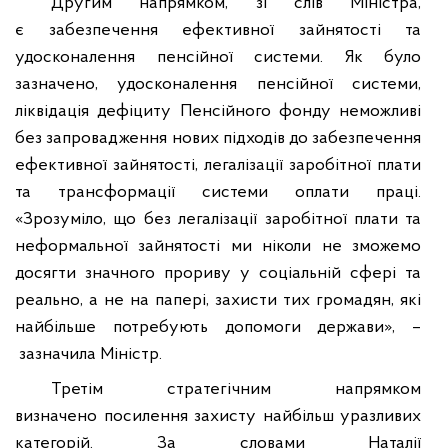
Другим напрямком, зі слів Міністра,
є
забезпечення ефективної зайнятості та
удосконалення пенсійної системи. Як було
зазначено, удосконалення пенсійної системи,
ліквідація дефіциту Пенсійного фонду неможливі
без
запровадження нових підходів до забезпечення
ефективної зайнятості, легалізації заробітної плати
та трансформації системи оплати праці.
«Зрозуміло, що без легалізації заробітної плати та
неформальної зайнятості ми ніколи не зможемо
досягти значного прориву у соціальній сфері та
реально, а не на папері, захисти тих громадян, які
найбільше потребують допомоги держави»,
–
зазначила Міністр.
Третім стратегічним напрямком
визначено
посилення захисту найбільш уразливих
категорій. За словами Наталії