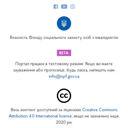
Структура Фонду
Територіальні відділення
Вінницьке відділення
Волинське відділення
Власність Фонду соціального захисту осіб з інвалідністю
Дніпропетровське відділення
Донецьке відділення
Житомирське відділення
Портал працює в тестовому режимі. Якщо ви маєте
Закарпатське відділення
зауваження або пропозиції, будь ласка, напишіть нам:
info@ispf.gov.ua
Запорізьке відділення
Івано-Франківське відділення
Київське міське відділення
Київське обласне відділення
Весь контент доступний за ліцензією
Creative Commons
Кіровоградське відділення
Attribution 4.0 International license
, якщо не зазначено інше.
Луганське відділення
2020 рік