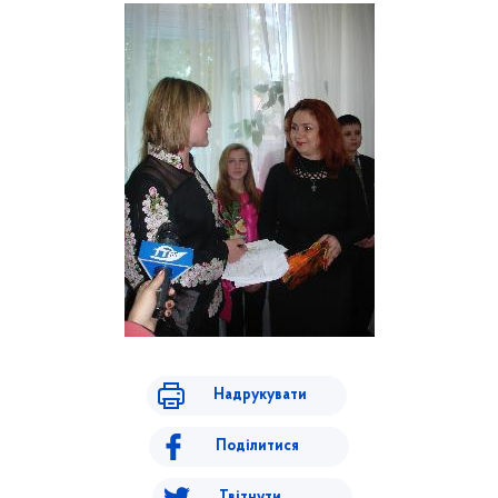
Надрукувати
Поділитися
Твітнути