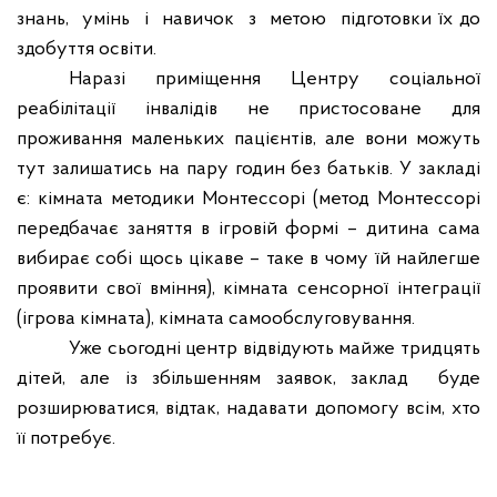
знань,
умінь
і
навичок
з
метою
підготовки їх до
здобуття освіти.
Наразі приміщення Центру соціальної
реабілітації інвалідів не пристосоване для
проживання маленьких пацієнтів, але вони можуть
тут залишатись на пару годин без батьків. У закладі
є: кімната методики Монтессорі (метод Монтессорі
передбачає заняття в ігровій формі – дитина сама
вибирає собі щось цікаве – таке в чому їй найлегше
проявити свої вміння), кімната сенсорної інтеграції
(ігрова кімната), кімната самообслуговування.
Уже сьогодні центр відвідують майже тридцять
дітей, але із збільшенням заявок, заклад
буде
розширюватися, відтак, надавати допомогу всім, хто
її потребує.