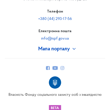
Телефон
+380 (44) 293-17-56
Електронна пошта
info@ispf.gov.ua
Мапа порталу
Про Фонд
Керівництво
Структура Фонду
Територіальні відділення
Вінницьке відділення
Волинське відділення
Власність Фонду соціального захисту осіб з інвалідністю
Дніпропетровське відділення
Донецьке відділення