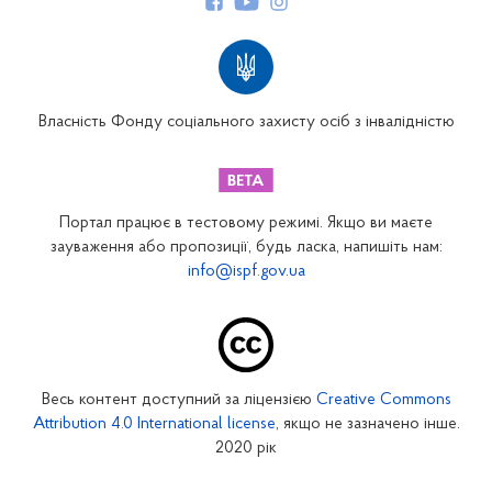
Структура Фонду
Територіальні відділення
Вінницьке відділення
Волинське відділення
Власність Фонду соціального захисту осіб з інвалідністю
Дніпропетровське відділення
Донецьке відділення
Житомирське відділення
Портал працює в тестовому режимі. Якщо ви маєте
Закарпатське відділення
зауваження або пропозиції, будь ласка, напишіть нам:
info@ispf.gov.ua
Запорізьке відділення
Івано-Франківське відділення
Київське міське відділення
Київське обласне відділення
Весь контент доступний за ліцензією
Creative Commons
Кіровоградське відділення
Attribution 4.0 International license
, якщо не зазначено інше.
Луганське відділення
2020 рік
Львівське відділення