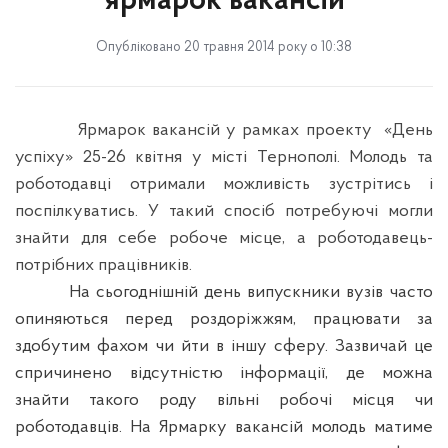
ярмарок вакансій
Опубліковано 20 травня 2014 року о 10:38
Ярмарок вакансій у рамках проекту
«День
успіху» 25-26 квітня у місті Тернополі. Молодь та
роботодавці отримали можливість зустрітись і
поспілкуватись. У такий спосіб потребуючі могли
знайти для себе робоче місце, а роботодавець-
потрібних працівників.
На сьогоднішній день випускники вузів часто
опиняються перед роздоріжжям, працювати за
здобутим фахом чи йти
в
іншу сферу.
Зазвичай це
спричинено відсутністю інформації, де можна
знайти такого роду вільні робочі місця чи
роботодавців. На Ярмарку вакансій молодь матиме