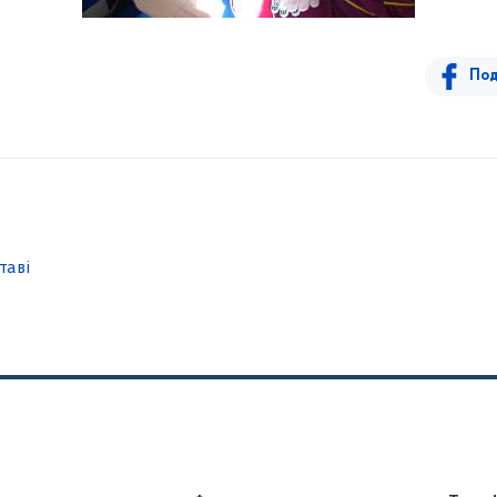
Под
таві