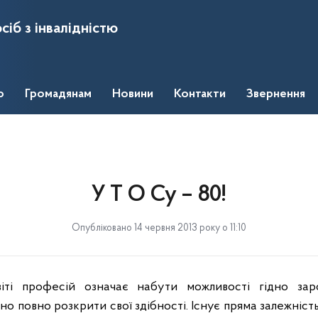
сіб з інвалідністю
о
Громадянам
Новини
Контакти
Звернення
У Т О Су – 80!
Опубліковано 14 червня 2013 року о 11:10
ті професій означає набути можливості гідно заро
о повно розкрити свої здібності. Існує пряма залежність