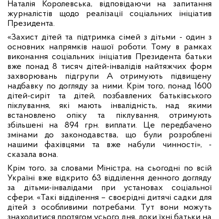
Наталія Королевська, відповідаючи на запитання
журналістів щодо реалізації соціальних ініціатив
Президента.
«Захист дітей та підтримка сімей з дітьми - один з
основних напрямків нашої роботи. Тому в рамках
виконання соціальних ініціатив Президента батьки
вже понад 8 тисяч дітей-інвалідів найтяжчих форм
захворювань підгрупи А отримують підвищену
надбавку по догляду за ними. Крім того, понад 1600
дітей-сиріт та дітей, позбавлених батьківського
піклування, які мають інвалідність, над якими
встановлено опіку та піклування, отримують
збільшені на 894 грн. виплати. Це передбачено
змінами до законодавства, що були розроблені
нашими фахівцями та вже набули чинності», -
сказала вона.
Крім того, за словами Міністра, на сьогодні по всій
Україні вже відкрито 63 відділення денного догляду
за дітьми-інвалідами при установах соціальної
сфери. «Такі відділення – своєрідні дитячі садки для
дітей з особливими потребами. Тут вони можуть
знаходитися протягом усього дня, доки їхні батьки на