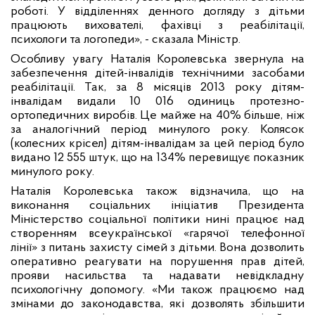
роботі. У відділеннях денного догляду з дітьми
працюють вихователі, фахівці з реабілітації,
психологи та логопеди», - сказала Міністр.
Особливу увагу Наталія Королевська звернула на
забезпечення дітей-інвалідів технічними засобами
реабілітації. Так, за 8 місяців 2013 року дітям-
інвалідам видали 10 016 одиниць протезно-
ортопедичних виробів. Це майже на 40% більше, ніж
за аналогічний період минулого року. Колясок
(колесних крісел) дітям-інвалідам за цей період було
видано 12 555 штук, що на 134% перевищує показник
минулого року.
Наталія Королевська також відзначила, що на
виконання соціальних ініціатив Президента
Міністерство соціальної політики нині працює над
створенням всеукраїнської «гарячої телефонної
лінії» з питань захисту сімей з дітьми. Вона дозволить
оперативно реагувати на порушення прав дітей,
прояви насильства та надавати невідкладну
психологічну допомогу. «Ми також працюємо над
змінами до законодавства, які дозволять збільшити