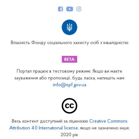
Керівництво
Структура Фонду
Територіальні відділення
Вінницьке відділення
Волинське відділення
Власність Фонду соціального захисту осіб з інвалідністю
Дніпропетровське відділення
Донецьке відділення
Житомирське відділення
Портал працює в тестовому режимі. Якщо ви маєте
Закарпатське відділення
зауваження або пропозиції, будь ласка, напишіть нам:
info@ispf.gov.ua
Запорізьке відділення
Івано-Франківське відділення
Київське міське відділення
Київське обласне відділення
Весь контент доступний за ліцензією
Creative Commons
Кіровоградське відділення
Attribution 4.0 International license
, якщо не зазначено інше.
Луганське відділення
2020 рік