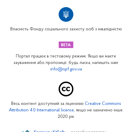
Територіальні відділення
Вінницьке відділення
Волинське відділення
Власність Фонду соціального захисту осіб з інвалідністю
Дніпропетровське відділення
Донецьке відділення
Житомирське відділення
Портал працює в тестовому режимі. Якщо ви маєте
Закарпатське відділення
зауваження або пропозиції, будь ласка, напишіть нам:
info@ispf.gov.ua
Запорізьке відділення
Івано-Франківське відділення
Київське міське відділення
Київське обласне відділення
Весь контент доступний за ліцензією
Creative Commons
Кіровоградське відділення
Attribution 4.0 International license
, якщо не зазначено інше.
Луганське відділення
2020 рік
Львівське відділення