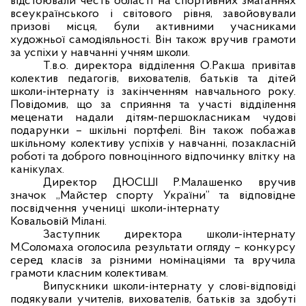
відстоювали честь області на спортивних змаганнях
всеукраїнського і світового рівня, завойовували
призові місця, були активними учасниками
художньої самодіяльності. Він також вручив грамоти
за успіхи у навчанні учням школи.
Т.в.о. директора відділення О.Ракша привітав
колектив педагогів, вихователів, батьків та дітей
школи-інтернату із закінченням навчального року.
Повідомив, що за сприяння та участі відділення
меценати надали дітям-першокласникам чудові
подарунки – шкільні портфелі. Він також побажав
шкільному колективу успіхів у навчанні, позакласній
роботі та доброго повноцінного відпочинку влітку на
канікулах.
Директор ДЮСШІ Р.Малашенко вручив
значок „Майстер спорту України” та відповідне
посвідчення учениці школи-інтернату
Ковальовій Мілані.
Заступник директора школи-інтернату
М.Соломаха оголосила результати огляду – конкурсу
серед класів за різними номінаціями та вручила
грамоти класним колективам.
Випускники школи-інтернату у слові-відповіді
подякували учителів, вихователів, батьків за здобуті