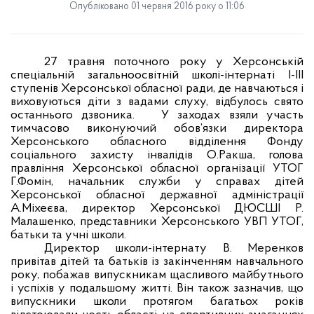
Опубліковано 01 червня 2016 року о 11:06
27 травня поточного року у Херсонській
спеціальній загальноосвітній школі-інтернаті I-III
ступенів Херсонської обласної ради, де навчаються і
виховуються діти з вадами слуху, відбулось свято
останнього дзвоника.
У заходах взяли участь
тимчасово виконуючий обов’язки директора
Херсонського обласного відділення Фонду
соціального захисту інвалідів О.Ракша, голова
правління Херсонської обласної організації УТОГ
Г.Фомін, начальник служби у справах дітей
Херсонської обласної державної адміністрації
А.Міхеєва, директор Херсонської ДЮСШІ Р.
Малашенко, представники Херсонського УВП УТОГ,
батьки та учні школи.
Директор школи-інтернату В. Меренков
привітав дітей та батьків із закінченням навчального
року, побажав випускникам щасливого майбутнього
і успіхів у подальшому житті. Він також зазначив, що
випускники школи протягом багатьох років