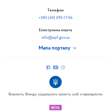
Телефон
+380 (44) 293-17-56
Електронна пошта
info@ispf.gov.ua
Мапа порталу
Про Фонд
Керівництво
Структура Фонду
Територіальні відділення
Вінницьке відділення
Волинське відділення
Власність Фонду соціального захисту осіб з інвалідністю
Дніпропетровське відділення
Донецьке відділення