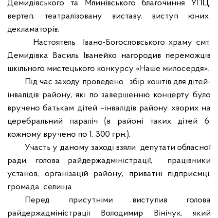
Демидівського та Млинівського благочиння УПЦ,
вертеп, театралізовану виставу, виступ юних
декламаторів.
Настоятель Івано-Богословського храму смт.
Демидівка Василь Іванейко нагородив переможців
шкільного мистецького конкурсу «Наше милосердя».
Під час заходу проведено збір коштів для дітей-
інвалідів району, які по завершенню концерту було
вручено батькам дітей –інвалідів району хворих на
церебральний параліч (в районі таких дітей 6,
кожному вручено по 1, 300 грн.).
Участь у даному заході взяли депутат
и
обласної
ради, голова райдержадміністрації, працівники
установ, організацій району, приватні підприємці,
громада селища.
Перед присутніми виступив голова
райдержадміністрації Володимир Вінічук, який