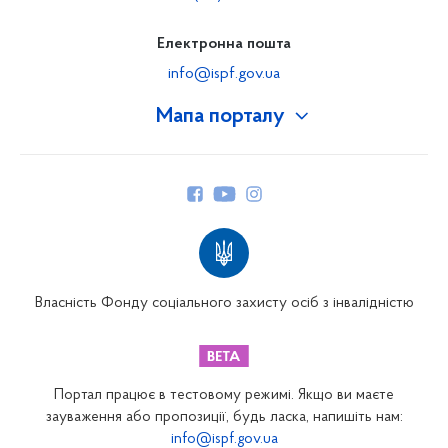
Електронна пошта
info@ispf.gov.ua
Мапа порталу
Про Фонд
Керівництво
Структура Фонду
Територіальні відділення
Вінницьке відділення
Волинське відділення
Власність Фонду соціального захисту осіб з інвалідністю
Дніпропетровське відділення
Донецьке відділення
Житомирське відділення
Портал працює в тестовому режимі. Якщо ви маєте
Закарпатське відділення
зауваження або пропозиції, будь ласка, напишіть нам:
info@ispf.gov.ua
Запорізьке відділення