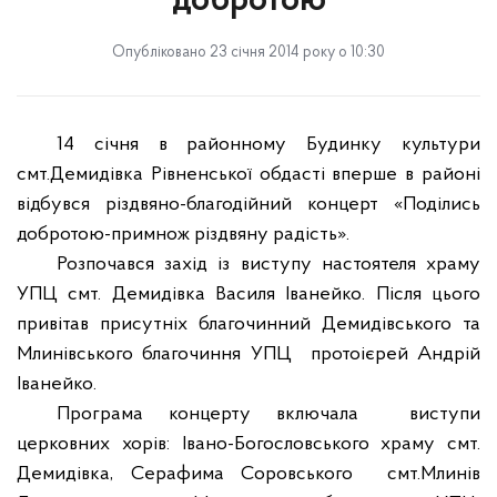
добротою
Опубліковано 23 січня 2014 року о 10:30
14 січня в районному Будинку культури
смт.Демидівка Рівненської обдасті вперше в районі
відбувся різдвяно-благодійний концерт «Поділись
добротою-примнож різдвяну радість».
Розпочався захід із виступу настоятеля храму
УПЦ смт. Демидівка Василя Іванейко. Після цього
привітав присутніх благочинний Демидівського та
Млинівського благочиння УПЦ протоієрей Андрій
Іванейко.
Програма концерту включала виступи
церковних хорів: Івано-Богословського храму смт.
Демидівка, Серафима Соровського смт.Млинів