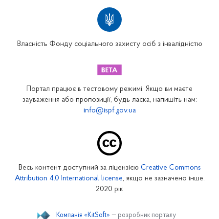
Територіальні відділення
Вінницьке відділення
Волинське відділення
Власність Фонду соціального захисту осіб з інвалідністю
Дніпропетровське відділення
Донецьке відділення
Житомирське відділення
Портал працює в тестовому режимі. Якщо ви маєте
Закарпатське відділення
зауваження або пропозиції, будь ласка, напишіть нам:
info@ispf.gov.ua
Запорізьке відділення
Івано-Франківське відділення
Київське міське відділення
Київське обласне відділення
Весь контент доступний за ліцензією
Creative Commons
Кіровоградське відділення
Attribution 4.0 International license
, якщо не зазначено інше.
Луганське відділення
2020 рік
Львівське відділення
Компанія «KitSoft»
— розробник порталу