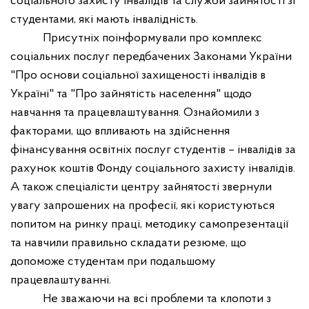
соціального захисту інвалідів
та служби зайнятості зі
студентами, які мають інвалідність.
Присутніх поінформували про комплекс
соціальних послуг передбачених Законами України
"Про основи соціальної захищеності інвалідів в
Україні" та "Про зайнятість населення" щодо
навчання та працевлаштування. Ознайомили з
факторами, що впливають на здійснення
фінансування освітніх послуг студентів – інвалідів за
рахунок коштів Фонду соціального захисту інвалідів.
А також спеціалісти центру зайнятості звернули
увагу запрошених на професії, які користуються
попитом на ринку праці,
методик
у
самопрезентації
та
навчили правильно складати резюме
, що
допоможе студентам при подальшому
працевлаштуванні.
Не зважаючи на всі проблеми та клопоти з