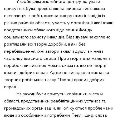
У фойє філармонійного центру до уваги
присутніх була представлена широка виставкова
експозиція із робіт, виконаних руками інвалідів із
різних районів області, участь у організації якої взяли
представники обласного відділення Фонду
соціального захисту інвалідів
. Відвідувачі захоплено
розглядали всі творчі доробки, в які, без
перебільшення, їхні автори вклали душу, вміння і
часточку власного серця. Про авторів цих малюнків,
поробок, вишиванок можна сказати, що це творці
краси і добрих справ. Адже не випадково виставка
творчих робіт мала назву “Творці краси і добрих
справ”.
На заході були присутні керівники міста й
області, представники реабілітаційних установ та
громадських організацій, які опікуються проблемами
людей з особливими потребами.
Теплі, щирі слова