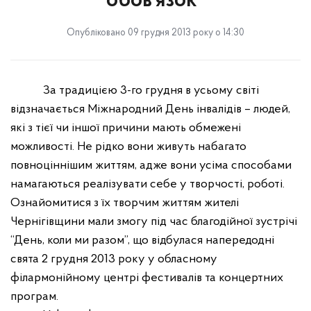
обов’язок”
Опубліковано 09 грудня 2013 року о 14:30
За традицією 3-го грудня в усьому світі
відзначається Міжнародний День інвалідів – людей,
які з тієї чи іншої причини мають обмежені
можливості. Не рідко вони живуть набагато
повноціннішим життям, адже вони усіма способами
намагаються реалізувати себе у творчості, роботі.
Ознайомитися з їх творчим життям жителі
Чернігівщини мали змогу під час благодійної зустрічі
“День, коли ми разом”, що відбулася напередодні
свята 2 грудня 2013 року у обласному
філармонійному
центрі фестивалів та концертних
програм.