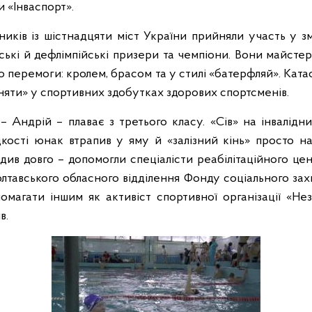
 «Інваспорт».
ників із шістнадцяти міст України прийняли участь у з
ійські й дефлімпійські призери та чемпіони. Вони майсте
о перемоги: кролем, брасом та у стилі «батерфляй». Кат
няти» у спортивних здобутках здорових спортсменів.
– Андрій – плаває з третього класу. «Сів» на інвалідн
дкості юнак втрапив у яму й «залізний кінь» просто на
див довго – допомогли спеціалісти реабілітаційного цен
лтавського обласного відділення Фонду соціального захис
магати іншим як активіст спортивної організації «Незл
в.