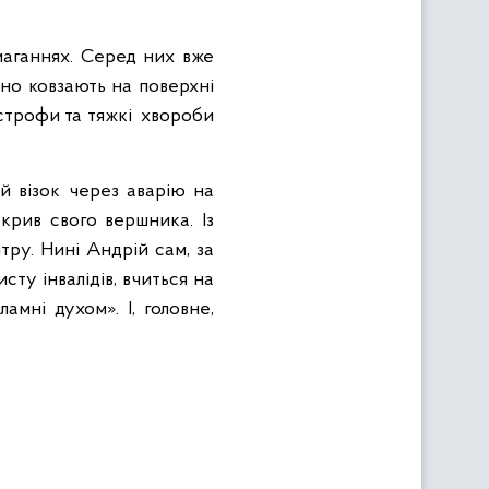
маганнях. Серед них вже
рно ковзають на поверхні
астрофи та тяжкі хвороби
ий візок через аварію на
крив свого вершника. Із
тру. Нині Андрій сам, за
ту інвалідів, вчиться на
амні духом». І, головне,