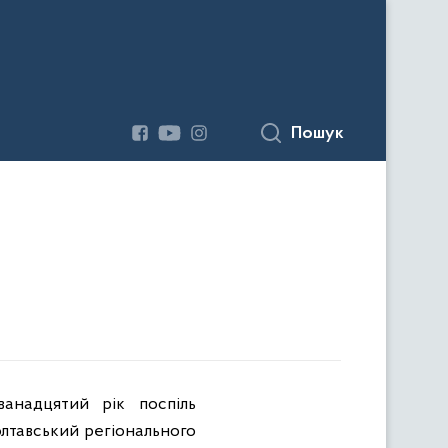
Пошук
ванадцятий рік поспіль
Полтавський регіонального