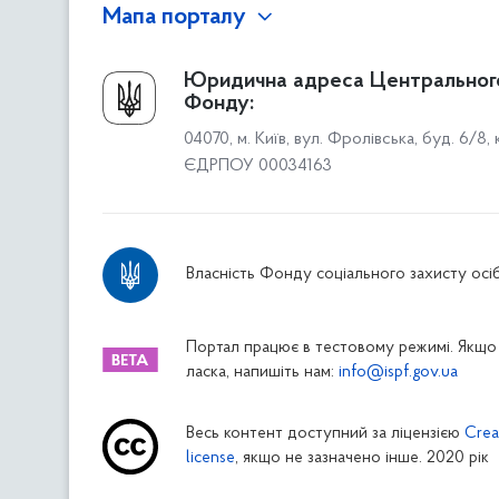
Мапа порталу
Про Фонд
Юридична адреса Центральног
Фонду:
Керівництво
04070, м. Київ, вул. Фролівська, буд. 6/8,
Структура Фонду
ЄДРПОУ 00034163
Територіальні відділення
Вінницьке відділення
Волинське відділення
Власність Фонду соціального захисту осіб
Дніпропетровське відділення
Донецьке відділення
Житомирське відділення
Портал працює в тестовому режимі. Якщо 
ласка, напишіть нам:
info@ispf.gov.ua
Закарпатське відділення
Запорізьке відділення
Весь контент доступний за ліцензією
Crea
Івано-Франківське відділення
license
, якщо не зазначено інше. 2020 рік
Київське міське відділення