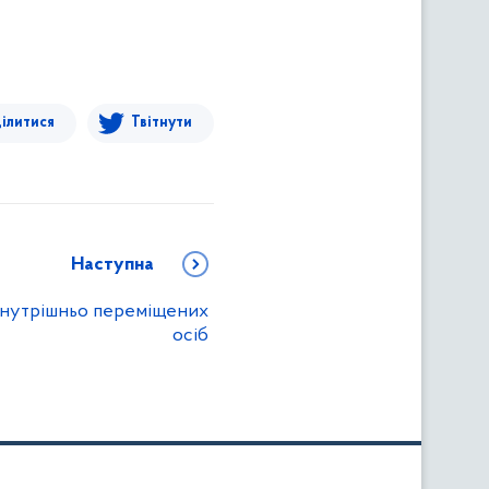
ілитися
Твітнути
Наступна
 внутрішньо переміщених
осіб