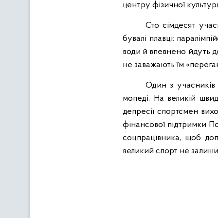
центру фізичної культури
Сто сімдесят учас
бувалі плавці: паралімп
води й впевнено йдуть д
не заважають їм «перега
Один з учасників 
мопеді. На великій шви
депресії спортсмен вихо
фінансової підтримки По
соцпрацівника, щоб допо
великий спорт не залиши