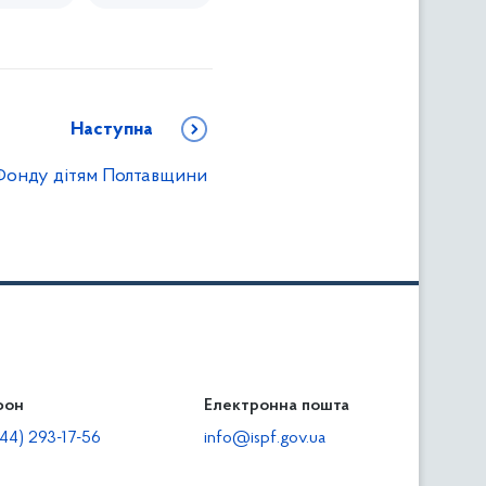
Наступна
Фонду дітям Полтавщини
фон
льність
Електронна пошта
тодавцям
44) 293-17-56
info@ispf.gov.ua
плата адміністративно-господарських санкцій