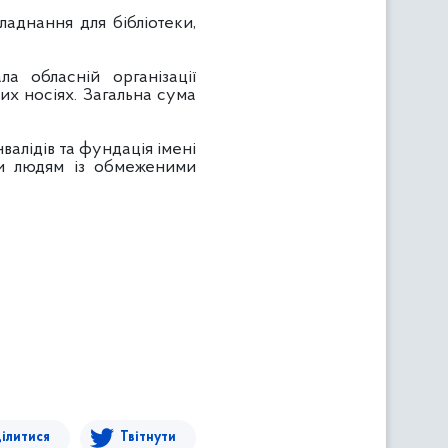
аднання для бібліотеки,
а обласній організації
их носіях. Загальна сума
алідів та фундація імені
ги людям із обмеженими
ілитися
Твітнути