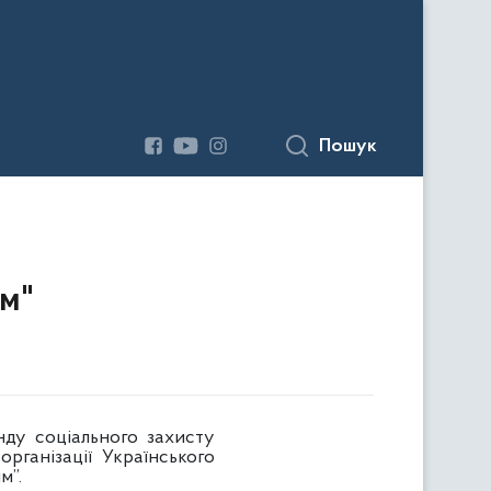
Пошук
им"
нду соціального захисту
організації Українського
м”.