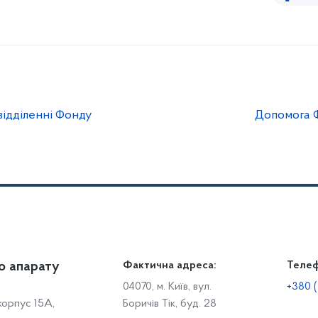
відділенні Фонду
Допомога 
о апарату
Громадянам
Фактична адреса:
Теле
Дія
Доступ до публічної інформації
Робо
04070, м. Київ, вул.
+380 (
 корпус 15А,
Боричів Тік, буд. 28
Звіти щодо роботи із запитами на отримання публічної
С