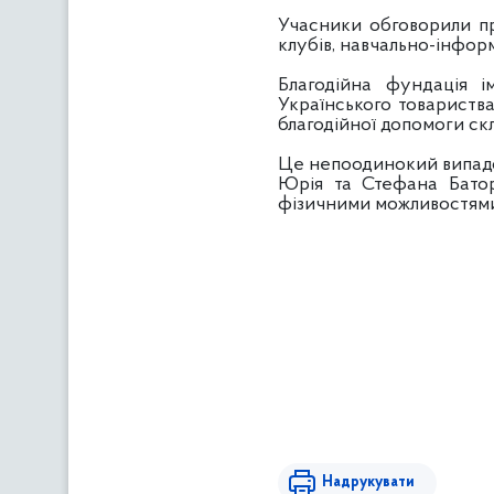
Учасники обговорили пр
клубів, навчально-інфор
Благодійна фундація і
Українського товариства
благодійної допомоги скл
Це непоодинокий випадок
Юрія та Стефана Батор
фізичними можливостям
Надрукувати