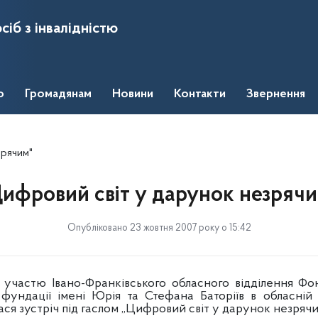
сіб з інвалідністю
о
Громадянам
Новини
Контакти
Звернення
зрячим"
ифровий світ у дарунок незряч
Опубліковано 23 жовтня 2007 року о 15:42
 участю Івано-Франківського обласного відділення Фо
ї фундації імені Юрія та Стефана Баторіїв в обласній 
ася зустріч під гаслом „Цифровий світ у дарунок незрячи