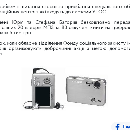
облемні питання стосовно придбання спеціального обл
маційних центрів, які входять до системи УТОС.
мені Юрія та Стефана Баторіїв безкоштовно передал
 сліпих 20 плеєрів МП3 та 83 озвучені книги на цифров
ала 5 тис. грн.
, коли обласне відділення Фонду соціального захисту інв
іїв організовують доброчинні акції з метою допомо
и.
Под