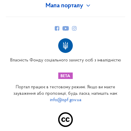
Мапа порталу
Про Фонд
Керівництво
Структура Фонду
Територіальні відділення
Вінницьке відділення
Волинське відділення
Власність Фонду соціального захисту осіб з інвалідністю
Дніпропетровське відділення
Донецьке відділення
Житомирське відділення
Портал працює в тестовому режимі. Якщо ви маєте
Закарпатське відділення
зауваження або пропозиції, будь ласка, напишіть нам:
info@ispf.gov.ua
Запорізьке відділення
Івано-Франківське відділення
Київське міське відділення
Київське обласне відділення