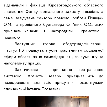
відзначили і фахівців Кіровоградського обласного
відділення Фонду соціального захисту інвалідів, а
саме: завідувача сектору правової роботи Поліщук
О.М. та провідного бухгалтера Олійник О.О., яких
привітали квітами
і
нагородили
грамотою і
подякою.
Заступник голови облдержадміністрації
Пастух Г.В. подякувала усім працівникам соціальної
сфери області за їх самовідданість, за сумлінну та
наполегливу працю.
Закінчилося
привітання театральною
виставою. Артисти театру приєднавшись до
поздоровлень для всіх присутніх презентували
спектакль «Наталка-Полтавка».