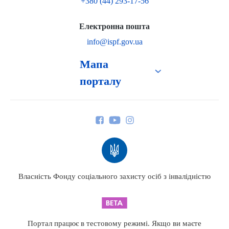
+380 (44) 293-17-56
Електронна пошта
info@ispf.gov.ua
Мапа
порталу
Про Фонд
Керівництво
Структура Фонду
Територіальні відділення
Вінницьке відділення
Волинське відділення
Власність Фонду соціального захисту осіб з інвалідністю
Дніпропетровське відділення
Донецьке відділення
Житомирське відділення
Портал працює в тестовому режимі. Якщо ви маєте