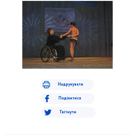
Надрукувати
Поділитися
Твітнути