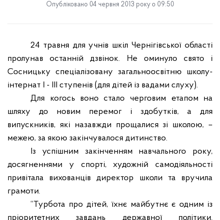
Опубліковано 04 червня 2013 року о 09:50
24 травня для учнів шкіл Чернігівської області
пролунав останній дзвінок. Не оминуло свято і
Сосницьку спеціалізовану загальноосвітню школу-
інтернат І - ІІІ ступенів (для дітей із вадами слуху).
Для когось воно стало черговим етапом на
шляху до новим перемог і здобутків, а для
випускників, які назавжди прощалися зі школою, –
межею, за якою закінчувалося дитинство.
Із успішним закінченням навчального року,
досягненнями у спорті, художній самодіяльності
привітала вихованців директор школи та вручила
грамоти.
“Турбота про дітей, їхнє майбутнє є одним із
пріоритетних завдань державної політики.