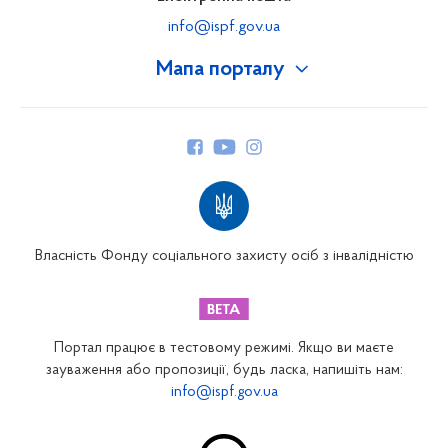
info@ispf.gov.ua
Мапа порталу
Про Фонд
Керівництво
Структура Фонду
Територіальні відділення
Вінницьке відділення
Волинське відділення
Власність Фонду соціального захисту осіб з інвалідністю
Дніпропетровське відділення
Донецьке відділення
Житомирське відділення
Портал працює в тестовому режимі. Якщо ви маєте
Закарпатське відділення
зауваження або пропозиції, будь ласка, напишіть нам:
info@ispf.gov.ua
Запорізьке відділення
Івано-Франківське відділення