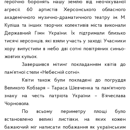
героїчно боронять нашу землю від неочікуваної
агресії. 60 артистів Херсонського обласного
академічного музично-драматичного театру ім. М.
Куліша та інших творчих колективів міста виконали
Державний Гімн України. Їх підтримали близько
тисячі херсонців, які взяли участь у заході. Учасники
хору випустили в небо дві сотні повітряних синьо-
жовтих кульок.
Завершився мітинг покладанням квітів до
пам’ятної стели «Небесній сотні».
Квіти також були покладені до погруддя
Великого Кобзаря – Тараса Шевченка та пам’ятного
знаку на честь патріота України – В’ячеслава
Чорновола.
По всьому периметру площі було
встановлено великі листівки, на яких кожен
бажаючий міг написати побажання як українським