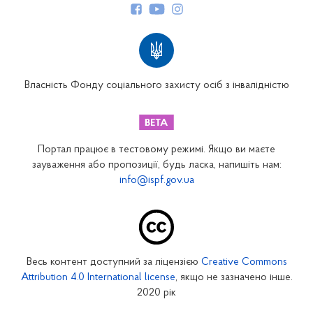
Структура Фонду
Територіальні відділення
Вінницьке відділення
Волинське відділення
Власність Фонду соціального захисту осіб з інвалідністю
Дніпропетровське відділення
Донецьке відділення
Житомирське відділення
Портал працює в тестовому режимі. Якщо ви маєте
Закарпатське відділення
зауваження або пропозиції, будь ласка, напишіть нам:
info@ispf.gov.ua
Запорізьке відділення
Івано-Франківське відділення
Київське міське відділення
Київське обласне відділення
Весь контент доступний за ліцензією
Creative Commons
Кіровоградське відділення
Attribution 4.0 International license
, якщо не зазначено інше.
Луганське відділення
2020 рік