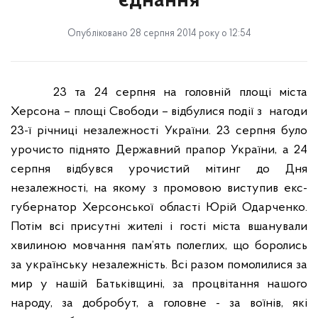
єднання
Опубліковано 28 серпня 2014 року о 12:54
23 та 24 серпня на головній площі міста
Херсона – площі Свободи – відбулися події з
нагоди
23-ї річниці незалежності України. 23 серпня було
урочисто піднято Державний прапор України, а 24
серпня відбувся урочистий мітинг до Дня
незалежності, на якому з промовою виступив екс-
губернатор Херсонської області Юрій Одарченко.
Потім всі присутні жителі і гості міста вшанували
хвилиною мовчання пам’ять полеглих, що боролись
за українську незалежність. Всі разом помолилися за
мир у нашій Батьківщині, за процвітання нашого
народу, за добробут, а головне - за воїнів, які