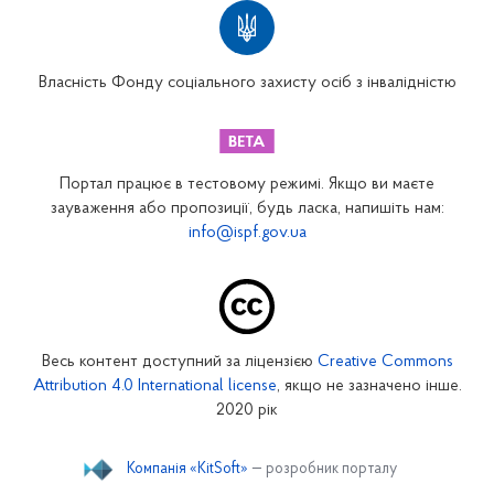
Територіальні відділення
Вінницьке відділення
Волинське відділення
Власність Фонду соціального захисту осіб з інвалідністю
Дніпропетровське відділення
Донецьке відділення
Житомирське відділення
Портал працює в тестовому режимі. Якщо ви маєте
Закарпатське відділення
зауваження або пропозиції, будь ласка, напишіть нам:
info@ispf.gov.ua
Запорізьке відділення
Івано-Франківське відділення
Київське міське відділення
Київське обласне відділення
Весь контент доступний за ліцензією
Creative Commons
Кіровоградське відділення
Attribution 4.0 International license
, якщо не зазначено інше.
Луганське відділення
2020 рік
Львівське відділення
Компанія «KitSoft»
— розробник порталу
Миколаївське відділення