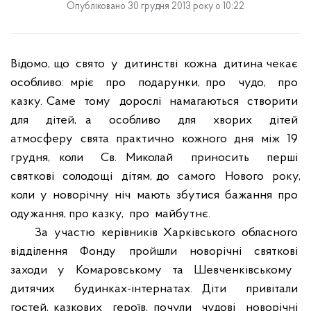
Опубліковано 30 грудня 2013 року о 10:22
Відомо, що
свято
у
дитинстві
кожна
дитина чекає
особливо: мріє
про
подарунки, про
чудо,
про
казку. Саме
тому
дорослі
намагаються
створити
для
дітей, а
особливо
для
хворих
дітей
атмосферу
свята
практично
кожного
дня
між
19
грудня, коли
Св. Миколай
приносить
перші
святкові
солодощі
дітям, до
самого
Нового
року,
коли
у
новорічну
ніч
мають
збутися
бажання
про
одужання, про казку,
про
майбутнє.
За
участю
керівників
Харківського
обласного
відділення
Фонду
пройшли
новорічні
святкові
заходи
у
Комаровському
та
Шевченківському
дитячих
будинках-інтернатах. Діти
привітали
гостей, казкових
героїв, почули
чудові
новорічні