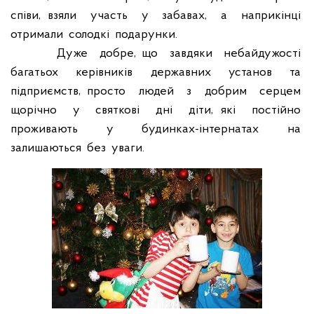
співи, взяли
участь
у
забавах,
а
наприкінці
отримали
солодкі
подарунки.
Дуже
добре, що
завдяки
небайдужості
багатьох
керівників
державних
установ
та
підприємств, просто
людей
з
добрим
серцем
щорічно
у
святкові
дні
діти, які
постійно
проживають
у
будинках-інтернатах
на
залишаються
без
уваги.