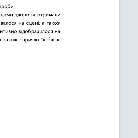
ироби.
адами здоров’я отримали
валося на сцені, а також
зитивно відобразилося на
 а також сприяло їх більш