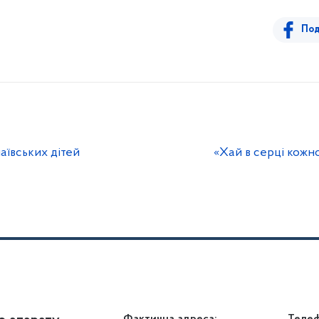
Под
лаївських дітей
«Хай в серці кожн