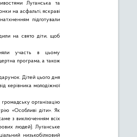
ивостями Луганська та
юнки на асфальті, яскраві
натхненням підготували
дили на свято діти, щоб
няли участь в цьому
цертна програма, а також
дарунок. Дітей цього дня
від керівника молодіжної
о громадську організацію
урію «Особливі діти». Як
 саме з виключенням всіх
рових людей). Луганське
ціальний низькобілковий