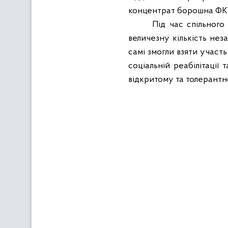
концентрат борошна ФКУ,
Під час спільного
величезну кількість нез
самі змогли взяти участ
соціальній реабілітації 
відкритому та толерант