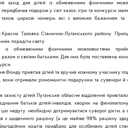
ний захід для дітей із обмеженими фізичними можл
д передбачав подорож у світ казок, ігри та конкурси, мал
 а також циркові номери, які з великим бажанням та 
с.Красна Таловка Станично-Луганського району. Приїз
ним, порадіти святу.
 із обмеженими фізичними можливостями прий
 разом зі своїми батьками. Для них була поставлена кон
урси.
ня Фонду привітав дітей та вручив кожному учаснику по
, вони отримали різноманітні подарунки та сувеніри й 
я захисту дітей Луганське обласне відділення привітал
днання батьків дітей-інвалідів, хворих на фенілкетон
а цю недугу, необхідно дотримуватися суворої дієти, а
ів з щоденного раціону (а це майже 98% раціону здо
благодійних коштів придбало для особливих дітей спе