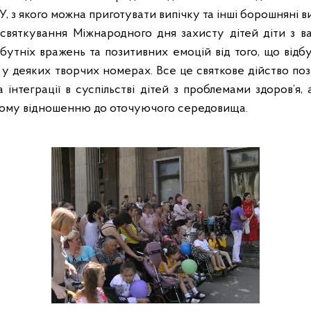
 з якого можна приготувати випічку та інші
борошняні
в
 святкування Міжнародного дня захисту дітей діти з в
абутніх вражень та позитивних емоцій від того, що відбу
ь у деяких творчих номерах. Все це святкове дійство по
та інтеграції в суспільстві дітей з проблемами здоров’я,
ному відношенню до оточуючого середовища.