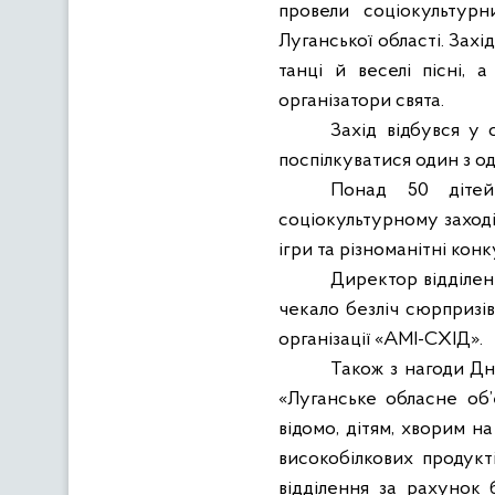
провели соціокультур
Луганської області. Захі
танці й веселі пісні,
організатори свята.
Захід відбувся у 
поспілкуватися один з од
Понад 50 дітей
соціокультурному заході
ігри та різноманітні конк
Директор відділен
чекало безліч сюрпризів
організації «АМІ-СХІД».
Також з нагоди Дн
«Луганське обласне об’є
відомо, дітям, хворим н
високобілкових продукт
відділення за рахунок 