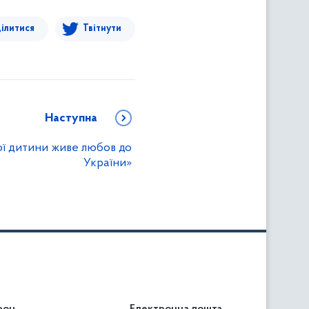
ілитися
Твітнути
Наступна
ої дитини живе любов до
України»