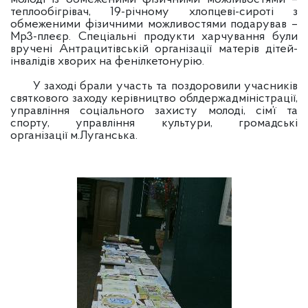
теплообігрівач, 19-річному хлопцеві-сироті з
обмеженими фізичними можливостями подарував –
Mp3-плеєр. Спеціальні продукти харчування були
вручені Антрацитівській організації матерів дітей-
інвалідів хворих на фенілкетонурію.
У заході брали участь та поздоровили учасників
святкового заходу керівництво облдержадміністрації,
управління соціального захисту молоді, сім’ї та
спорту, управління культури, громадські
організації м.Луганська.