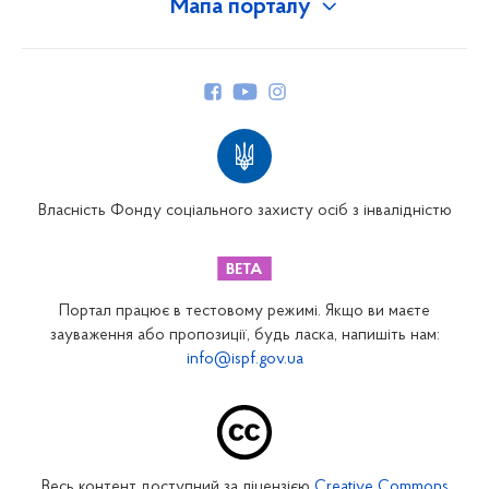
Мапа порталу
Про Фонд
Керівництво
Структура Фонду
Територіальні відділення
Вінницьке відділення
Волинське відділення
Власність Фонду соціального захисту осіб з інвалідністю
Дніпропетровське відділення
Донецьке відділення
Житомирське відділення
Портал працює в тестовому режимі. Якщо ви маєте
Закарпатське відділення
зауваження або пропозиції, будь ласка, напишіть нам:
info@ispf.gov.ua
Запорізьке відділення
Івано-Франківське відділення
Київське міське відділення
Київське обласне відділення
Весь контент доступний за ліцензією
Creative Commons