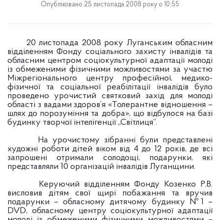
Опубліковано 25 листопада 2008 року о 10:55
20 листопада 2008 року Луганським обласним
відділенням Фонду соціального захисту інвалідів та
обласним центром соціокультурної адаптації молоді
із обмеженими фізичними можливостями за участю
Міжрегіонального центру професійної, медико-
фізичної та соціальної реабілітації інвалідів було
проведено урочистий святковий захід для молоді
області з вадами здоров’я «Толерантне відношення –
шлях до порозуміння та добра», що відбулося на базі
будинку творчої інтелігенції „Світлиця”.
На урочистому зібранні були представлені
художні роботи дітей віком від 4 до 12 років, де всі
запрошені отримали солодощі, подарунки, які
представляли 10 організацій інвалідів Луганщини.
Керуючий відділенням Фонду Козенко Р.В.
висловив дітям свої щирі побажання та вручив
подарунки – обласному дитячому будинку №1 –
DVD, обласному центру соціокультурної адаптації
молоді із обмеженими фізичними можливостями –