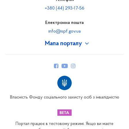
+380 (44) 293-17-56
Електронна пошта
info@ispf.gov.ua
Мапа порталу
Про Фонд
Керівництво
Структура Фонду
Територіальні відділення
Вінницьке відділення
Волинське відділення
Власність Фонду соціального захисту осіб з інвалідністю
Дніпропетровське відділення
Донецьке відділення
Житомирське відділення
Портал працює в тестовому режимі. Якщо ви маєте