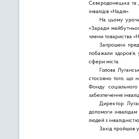
Сєвєродонецька та Д
інвалідів «Надія».
На цьому урочис
«Заради майбутнього
члени товариства «Н
Запрошені предс
побажали здоров
’я
сфери міста.
Голова Луганськ
стосовно того, що н
Фонду соціального
забезпечення інвалі
Директор Луга
допомоги інвалідам
людей з інвалідністю
Захід пройшов у