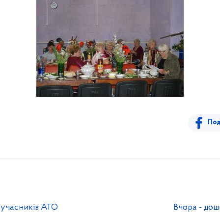
Под
 учасників АТО
Вчора - дошк