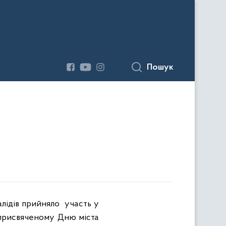
Пошук
алідів прийняло
участь у
 присвяченому Дню міста