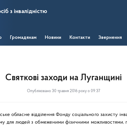
сіб з інвалідністю
о
Громадянам
Новини
Контакти
Звернення
Святкові заходи на Луганщині
Опубліковано 30 травня 2016 року о 09:37
ське обл
асне відділення Фонду соціального захисту інв
ному для людей з обмеженими фізичними можливостями,