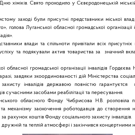
ню хіміків. Свято проходило у Сєвєродонецькій міській
тому заході були присутні представники міської влади
», голова Луганської обласної громадської організації і
адія».
тавники влади та спільноти привітали всіх присутніх 
, успіху та подякували
актив товариства
за
значний вкл
ої обласної громадської організації інвалідів Гордєєва 
аразі, завдяки зкоординованості дій Міністерства соціал
 захисту інвалідів державою повністю гарантуєтся
дів сучасними засобами реабілітації та пересування.
нського обласного Фонду Чибрисова Н.В. розповіла 
 та механізму заохочення роботодавців до створення 
 за рахунок коштів Фонду соціального захисту інвалідів.
 дружній та теплій атмосфері і закінчився концертними