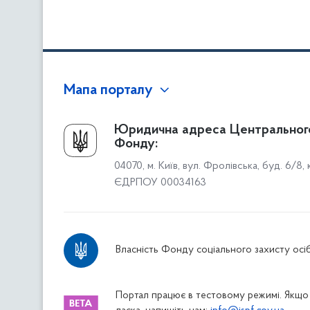
Мапа порталу
Про Фонд
Юридична адреса Центральног
Фонду:
Керівництво
04070, м. Київ, вул. Фролівська, буд. 6/8,
Структура Фонду
ЄДРПОУ 00034163
Територіальні відділення
Вінницьке відділення
Волинське відділення
Власність Фонду соціального захисту осіб
Дніпропетровське відділення
Донецьке відділення
Житомирське відділення
Портал працює в тестовому режимі. Якщо 