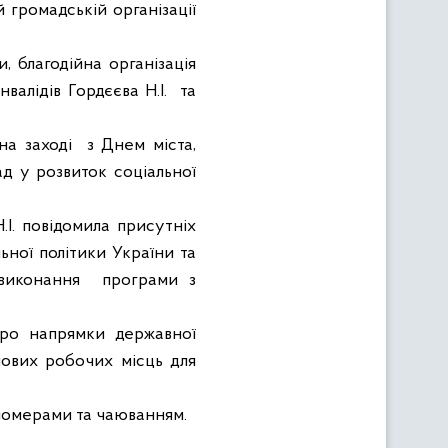
 громадській організації
, благодійна організація
нвалідів Гордєєва Н.І.
та
на заході
з Днем міста,
ад у розвиток соціальної
Н.І. повідомила присутніх
ьної політики України та
виконання
програми з
про напрямки державної
нових робочих місць для
 номерами та чаюванням.