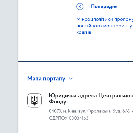
Попередня
Мінсоцполітики пропон
постійного моніторинг
коштів
Мапа порталу
Про Фонд
Юридична адреса Центральног
Фонду:
Керівництво
04070, м. Київ, вул. Фролівська, буд. 6/8,
Структура Фонду
ЄДРПОУ 00034163
Територіальні відділення
Вінницьке відділення