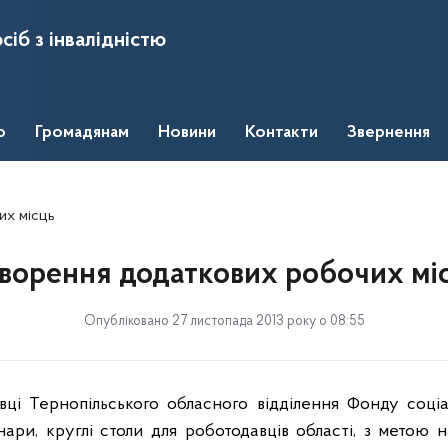
сіб з інвалідністю
о
Громадянам
Новини
Контакти
Звернення
их місць
ворення додаткових робочих мі
Опубліковано 27 листопада 2013 року о 08:55
вці Тернопільського обласного відділення Фонду соціа
інари, круглі столи для роботодавців області, з метою