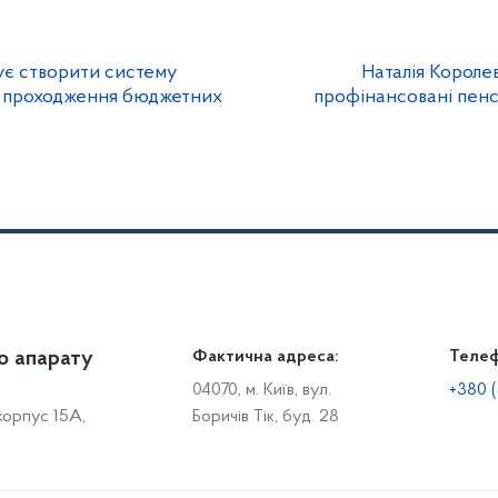
ує створити систему
Наталія Королев
у проходження бюджетних
профінансовані пенс
о апарату
Громадянам
Фактична адреса:
Теле
Дія
Доступ до публічної інформації
Робо
04070, м. Київ, вул.
+380 (
 корпус 15А,
Боричів Тік, буд. 28
Звіти щодо роботи із запитами на отримання публічної
С
інформації
Р
Звернення громадян
с