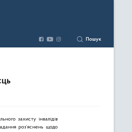
Пошук
сць
льного захисту інвалідів
 надання роз’яснень щодо