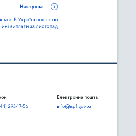
Наступна
ська: В Україні повністю
ійні виплати за листопад
фон
льність
Електронна пошта
тодавцям
44) 293-17-56
info@ispf.gov.ua
плата адміністративно-господарських санкцій
еквізити для сплати адміністративно-господарських
анкцій та/або пені