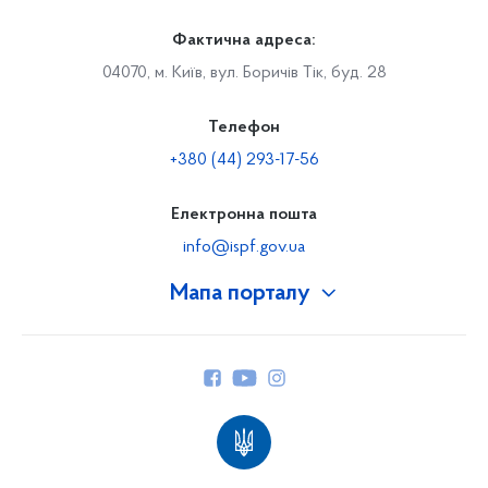
Фактична адреса:
04070, м. Київ, вул. Боричів Тік, буд. 28
Телефон
+380 (44) 293-17-56
Електронна пошта
info@ispf.gov.ua
Мапа порталу
Про Фонд
Керівництво
Структура Фонду
Територіальні відділення
Вінницьке відділення
Волинське відділення