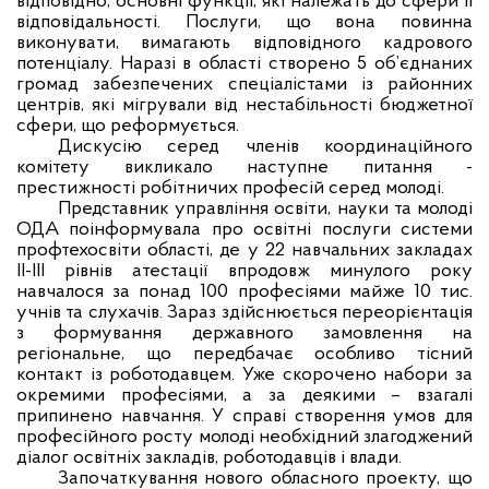
відповідно, основні функції, які належать до сфери її
відповідальності. Послуги, що вона повинна
виконувати, вимагають відповідного кадрового
потенціалу. Наразі в області створено 5 об’єднаних
громад забезпечених спеціалістами із районних
центрів, які мігрували від нестабільності бюджетної
сфери, що реформується.
Дискусію серед членів координаційного
комітету викликало наступне питання -
престижності робітничих професій серед молоді.
Представник управління освіти, науки та молоді
ОДА поінформувала про освітні послуги системи
профтехосвіти області, де у 22 навчальних закладах
ІІ-ІІІ рівнів атестації впродовж минулого року
навчалося за понад 100 професіями майже 10 тис.
учнів та слухачів. Зараз здійснюється переорієнтація
з формування державного замовлення на
регіональне, що передбачає особливо тісний
контакт із роботодавцем. Уже скорочено набори за
окремими професіями, а за деякими – взагалі
припинено навчання. У справі створення умов для
професійного росту молоді необхідний злагоджений
діалог освітніх закладів, роботодавців і влади.
Започаткування нового обласного проекту, що