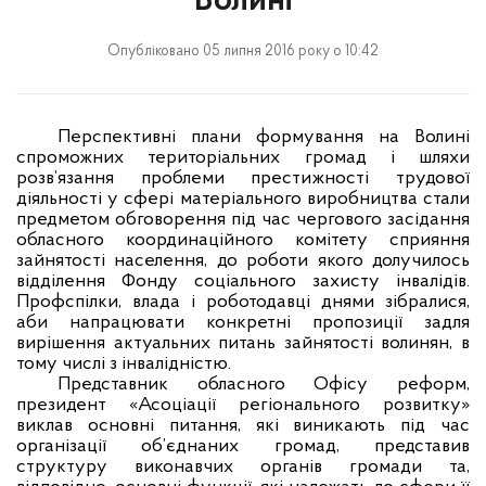
Волині
Опубліковано 05 липня 2016 року о 10:42
Перспективні плани формування на Волині
спроможних територіальних громад і шляхи
розв’язання проблеми престижності трудової
діяльності у сфері матеріального виробництва стали
предметом обговорення під час чергового засідання
обласного координаційного комітету сприяння
зайнятості населення, до роботи якого долучилось
відділення Фонду соціального захисту інвалідів.
Профспілки, влада і роботодавці днями зібралися,
аби напрацювати конкретні пропозиції задля
вирішення актуальних питань зайнятості волинян, в
тому числі з інвалідністю.
Представник обласного Офісу реформ,
президент «Асоціації регіонального розвитку»
виклав основні питання, які виникають під час
організації об’єднаних громад, представив
структуру виконавчих органів громади та,