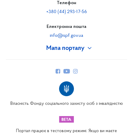
Телефон
+380 (44) 293-17-56
Електронна пошта
info@ispf.gov.ua
Мапа порталу
Про Фонд
Керівництво
Структура Фонду
Територіальні відділення
Вінницьке відділення
Волинське відділення
Власність Фонду соціального захисту осіб з інвалідністю
Дніпропетровське відділення
Донецьке відділення
Житомирське відділення
Портал працює в тестовому режимі. Якщо ви маєте