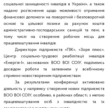
соціальної захищеності інвалідів в Україні», а також
надано роз’яснення щодо можливості отримання
фінансової допомоги на поворотній і безповоротній
основі та цільової позики за рахунок коштів
адміністративно-господарських санкцій та пені, в
тому числі на створення робочих місць для
працевлаштування інвалідів.
Директори підприємств «ПІК»,
«Зоря плюс»,
Центр соціально-трудової реабілітації інвалідів
«Енергія-І»,
заснованих ВОО ВОІ СОІУ, поділились
досвідом роботи та запевнили у всебічному
сприянні новоствореним підприємствам.
За результатами конференції активовано
діяльність у напрямку створення нових підприємств
ВОО ВОІ СОІУ, особливо, в районах області, з метою
працевлаштування осіб з інвалідністю та їх