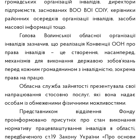
громадських організацій інвалідів, директори
підприємств, заснованих ВОО ВОІ СОІУ, керівники
районних осередків організації інвалідів, засоби
масової інформації тощо.
Голова Волинської обласної організації
інвалідів зазначив, що реалізація Конвенції ООН про
права інвалідів – це створення, насамперед,
механізмів для виконання державою зобов’язань
перед кожним громадянином з інвалідністю, зокрема
права на працю.
Обласна служба зайнятості презентувала свої
напрацювання стосовно послуг, які вона надає
особам із обмеженими фізичними можливостями.
Представником відділення Фонду
проінформовано присутніх про стан виконання
нормативу працевлаштування інвалідів в області,
передбаченого ст.19 Закону України «Про основи