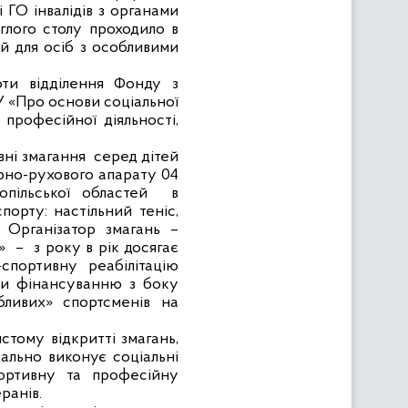
і ГО інвалідів з органами
глого столу проходило в
й для осіб з особливими
оти відділення Фонду з
У «Про основи соціальної
 професійної діяльності,
вні змагання
серед дітей
орно-рухового апарату 04
опільської областей
в
орту: настільний теніс,
. Організатор змагань –
»
–
з року в рік досягає
-спортивну реабілітацію
дяки фінансуванню з боку
ливих» спортсменів на
тому відкритті змагань,
дально виконує соціальні
портивну та професійну
ранів.