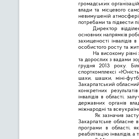
громадських організацій 
влади та місцевого сам
невимушеній атмосфері,
потребами та підвести п
Директор відділ
основних напрямків робо
захищеності інвалідів в
особистого росту та жит
На високому рівні 
та дорослих з вадами зо
грудня 2013 року. Біля
спорткомплексі «Юність
шахи, шашки, міні-футб
Закарпатський обласний 
конкретних результатів
інвалідів в області, за
державних органів вла
міжнародні та всеукраїнс
Як зазначив заст
Закарпатське обласне ві
програми в області, я
реабілітацію інвалідів, а 