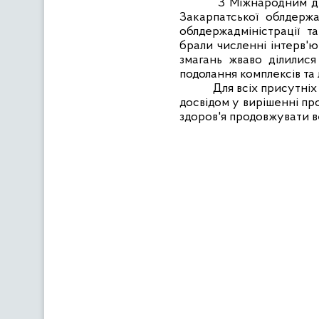
З Міжнародним дне
Закарпатської облдержа
облдержадміністрації т
брали численні інтерв'ю 
змагань жваво ділилися
подолання комплексів та
Для всіх присутніх
досвідом у вирішенні про
здоров'я продовжувати 