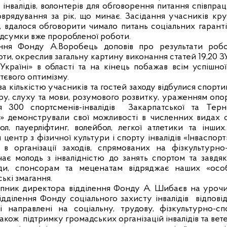
інвалідів, волонтерів для обговорення питання співпрац
оврядування за рік, що минає. Засідання учасників кру
 вдалося обговорити чимало питань соціальних гаранті
ідсумки вже проробленої роботи.
ення Фонду А.Воробець доповів про результати роб
ти, окреслив загальну картину виконання статей 19,20 З
 Україні» в області та на кінець побажав всім успішної
тєвого оптимізму.
за кількістю учасників та гостей заходу відбулися спорти
ру, слуху та мови, розумового розвитку, ураженням оп
 300 спортсменів-інвалідів
Закарпатської та Терн
» демонстрували свої можливості в численних видах сп
ол, пауерліфтинг, волейбол, легкої атлетики та інших
центр з фізичної культури і спорту інвалідів «Інваспорт
 в організації заходів, спрямованих на фізкультурно
лучає молодь з інвалідністю до занять спортом та зав
ди, спонсорам та меценатам відряджає наших «особ
ькі змагання.
упник директора відділення Фонду А. Шибаєв на урочис
дділення Фонду соціального захисту інвалідів
відпові
кі направлені на соціальну, трудову, фізкультурно-с
також
підтримку громадських організацій інвалідів та вете