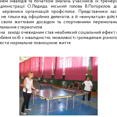
м інвалідів та початком змагань учасників, їх тренерів
дміністрації О.Ледида, міський голова В.Погорєлов, 
а керівники організацій профспілок. Представники зас
не тільки від офіційних делегатів, а й «винуватців» ді
 своїм життєвим досвідом та спортивними перемогами
 ламання стереотипів.
 на
заході очевидним став неабиякий соціальний ефект в
блем осіб з інвалідністю, можливості громадянам різного
вести нормальне повноцінне життя.