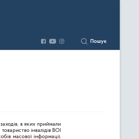
Пошук
заходів, в яких приймали
товариство інвалідів ВОІ
обів масової інформації,