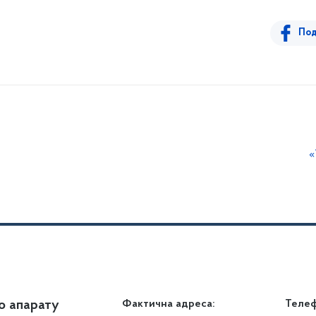
Под
«
о апарату
Громадянам
Фактична адреса:
Теле
Дія