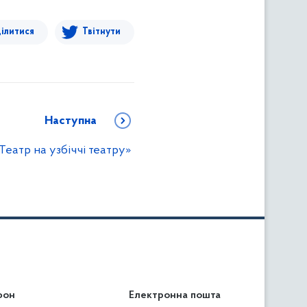
ілитися
Твітнути
Наступна
Театр на узбіччі театру»
фон
льність
Електронна пошта