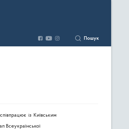
Пошук
 співпрацює із Київським
ап Всеукраїнської