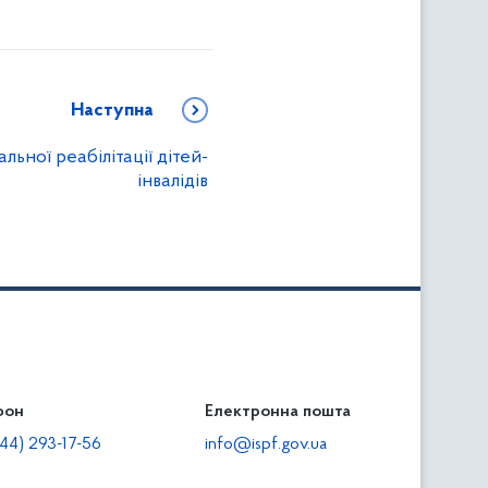
Наступна
льної реабілітації дітей-
інвалідів
фон
льність
Електронна пошта
тодавцям
44) 293-17-56
info@ispf.gov.ua
плата адміністративно-господарських санкцій