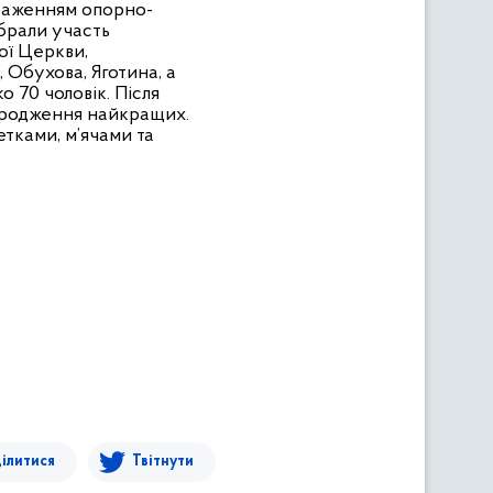
 ураженням опорно-
 брали участь
ої Церкви,
 Обухова, Яготина, а
о 70 чоловік. Після
агородження найкращих.
тками, м’ячами та
ілитися
Твітнути