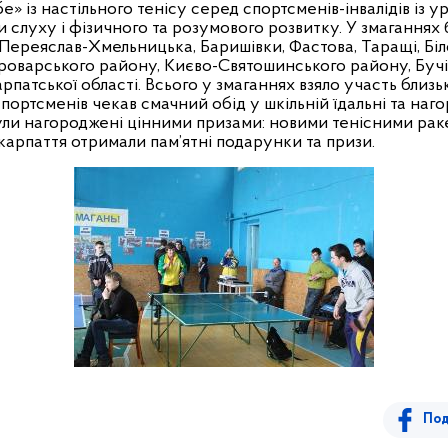
е» із настільного тенісу серед спортсменів-інвалідів із
и слуху і фізичного та розумового розвитку. У змаганнях
Переяслав-Хмельницька, Баришівки, Фастова, Таращі, Біл
роварського району, Києво-Святошинського району, Бучі,
рпатської області. Всього у змаганнях взяло участь близьк
спортсменів чекав смачний обід у шкільній їдальні та н
ули нагороджені цінними призами: новими тенісними раке
акарпаття отримали пам’ятні подарунки та призи.
Под