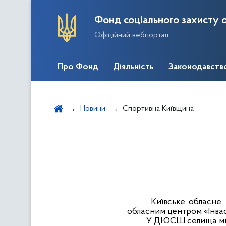
Фонд соціального захисту о
Офіційний вебпортал
Про Фонд
Діяльність
Законодавств
Новини
Спортивна Київщина
Київське обласне 
обласним центром «Інвас
У ДЮСШ селища міськ