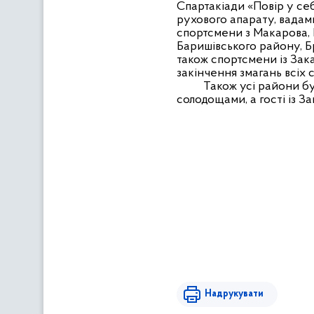
Спартакіади «Повір у себ
рухового апарату, вадам
спортсмени з Макарова, 
Баришівського району, Б
також спортсмени із Зака
закінчення змагань всіх 
Також усі райони б
солодощами, а гості із З
Надрукувати