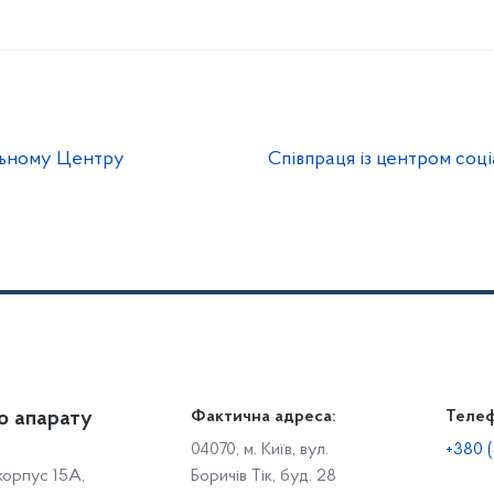
льному Центру
Співпраця із центром соціа
о апарату
Громадянам
Фактична адреса:
Теле
Дія
Доступ до публічної інформації
Робо
04070, м. Київ, вул.
+380 (
 корпус 15А,
Боричів Тік, буд. 28
Звіти щодо роботи із запитами на отримання публічної
С