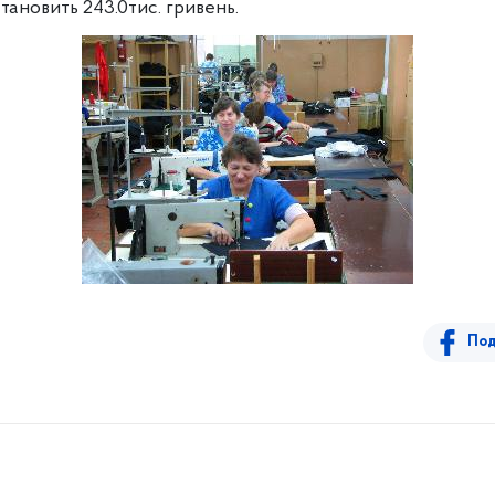
становить 243.0тис. гривень.
Под