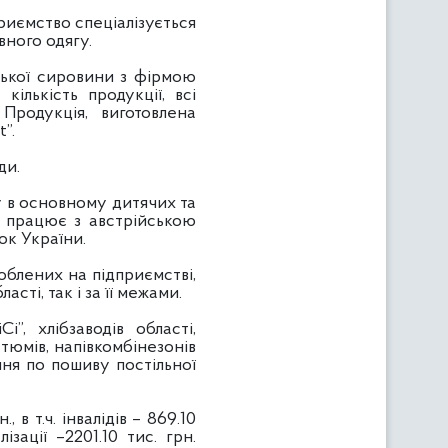
иємство спеціалізується
вного одягу.
цької сировини з фірмою
ількість продукції, всі
Продукція, виготовлена
”.
ди.
у в основному дитячих та
о працює з австрійською
ок України.
облених на підприємстві,
ті, так і за її межами.
”, хлібзаводів області,
тюмів, напівкомбінезонів
ня по пошиву постільної
в т.ч. інвалідів – 869.10
зації –2201.10 тис. грн.