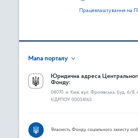
Працевлаштування на П
Мапа порталу
Про Фонд
Юридична адреса Центральног
Фонду:
Керівництво
04070, м. Київ, вул. Фролівська, буд. 6/8,
Структура Фонду
ЄДРПОУ 00034163
Територіальні відділення
Вінницьке відділення
Волинське відділення
Власність Фонду соціального захисту осіб
Дніпропетровське відділення