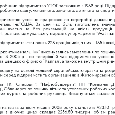
обниче підприємство УТОГ засновано в 1938 році. Підпр
робочого одягу, чоловічого, жіночого, дитячого та спорти
підприємство успішно працювало по переробці давальни
таль, Інк”,США. За цей час була виготовлена значна к
ні вчасно та без рекламацій на якість продукції. 
 розповсюджувалася у мережі супермаркетів “Wal-mart
ідприємстві становить 228 працівників, з них – 135 інвалі
рконтиненталь, Інк” виконувались замовлення по пошив
то. З 2005 р . по теперішній час підприємство успішн
а швецькою фірмою “Каппал”, а також на внутрішній рин
цодягу на основі моделей європейського зразка та розр
 серед підприємств та організацій як в Житомирській облас
 ТК “Спецодяг”, “Нафтобудсервіз”, ПП ”Компанія ДіСі
, Обленерго по пошиву літніх та утеплених робочих кос
чих курток та робочих рукавиць. Виконуються замовлен
а плата за вісім місяців 2008 року становить 923.10 грн., 
ї в діючих цінах складає 2256.50 тис.грн., об”єм реалі