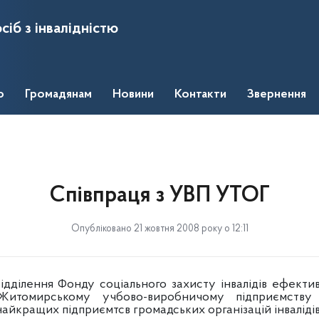
сіб з інвалідністю
о
Громадянам
Новини
Контакти
Звернення
Співпраця з УВП УТОГ
Опубліковано 21 жовтня 2008 року о 12:11
дділення Фонду соціального захисту інвалідів ефекти
Житомирському учбово-виробничому підприємству
найкращих підприємтсв громадських організацій інвалідів