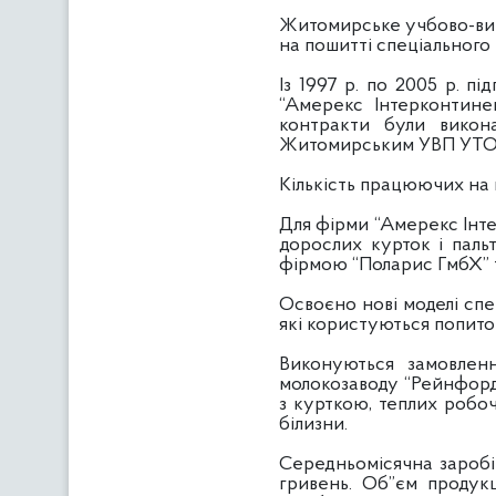
Житомирське учбово-вир
на пошитті спеціального 
Із 1997 р. по 2005 р. 
“Амерекс Інтерконтинен
контракти були викона
Житомирським УВП УТОГ,
Кількість працюючих на п
Для фірми “Амерекс Інте
дорослих курток і паль
фірмою “Поларис ГмбХ” т
Освоєно нові моделі спе
які користуються попитом
Виконуються замовлення
молокозаводу “Рейнфорд”
з курткою, теплих робо
білизни.
Середньомісячна заробітн
гривень. Об”єм продукці