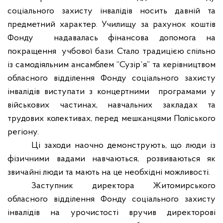
соціального захисту інвалідів носить давній та
предметний характер. Училищу за рахунок коштів
Фонду
надавалась фінансова допомога на
покращення
учбової бази. Стало традицією спільно
із самодіяльним ансамблем “Сузір
`
я” та керівництвом
обласного відділення Фонду соціального захисту
інвалідів виступати з концертними
програмами у
військових частинах, навчальних закладах та
трудових колективах, перед мешканцями Поліського
регіону.
Ці заходи наочно демонструють, що люди із
фізичними вадами навчаються, розвиваються як
звичайні люди та мають на це необхідні можливості.
Заступник директора Житомирського
обласного відділення Фонду соціального захисту
інвалідів на урочистості вручив директорові