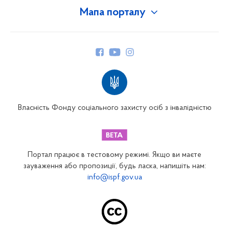
Мапа порталу
Про Фонд
Керівництво
Структура Фонду
Територіальні відділення
Вінницьке відділення
Волинське відділення
Власність Фонду соціального захисту осіб з інвалідністю
Дніпропетровське відділення
Донецьке відділення
Житомирське відділення
Портал працює в тестовому режимі. Якщо ви маєте
Закарпатське відділення
зауваження або пропозиції, будь ласка, напишіть нам:
info@ispf.gov.ua
Запорізьке відділення
Івано-Франківське відділення
Київське міське відділення
Київське обласне відділення