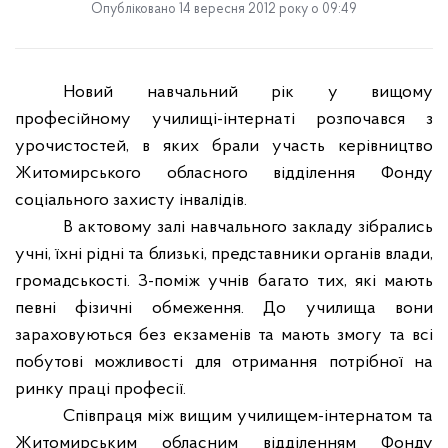
Опубліковано 14 вересня 2012 року о 09:49
Новий навчальний рік у вищому
професійному училищі-інтернаті розпочався з
урочистостей, в яких брали участь керівництво
Житомирського обласного відділення Фонду
соціального захисту інвалідів.
В актовому залі навчального закладу зібрались
учні, їхні рідні та близькі, представники органів влади,
громадськості. З-поміж учнів багато тих, які мають
певні фізичні обмеження. До училища вони
зараховуються без екзаменів та мають змогу та всі
побутові можливості для отримання потрібної на
ринку праці професії.
Співпраця між вищим училищем-інтернатом та
Житомирським обласним відділенням Фонду