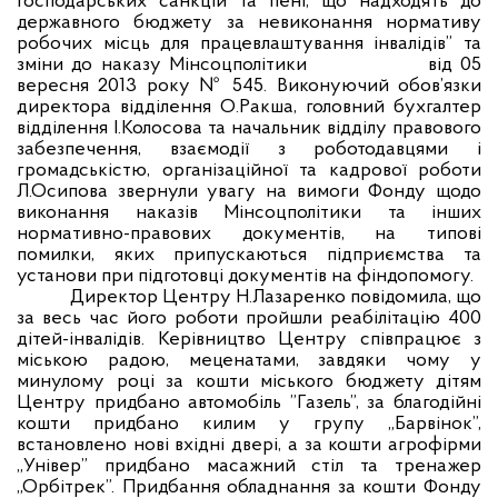
господарських санкцій та пені, що надходять до
державного бюджету за невиконання нормативу
робочих місць для працевлаштування інвалідів” та
зміни до наказу Мінсоцполітики
від 05
вересня 2013 року № 545. Виконуючий обов’язки
директора відділення О.Ракша, головний бухгалтер
відділення І.Колосова та начальник відділу правового
забезпечення, взаємодії з роботодавцями і
громадськістю, організаційної та кадрової роботи
Л.Осипова звернули увагу на вимоги Фонду щодо
виконання наказів Мінсоцполітики та інших
нормативно-правових документів, на типові
помилки, яких припускаються підприємства та
установи при підготовці документів на фіндопомогу.
Директор Центру Н.Лазаренко повідомила, що
за весь час його роботи пройшли реабілітацію 400
дітей-інвалідів. Керівництво Центру співпрацює з
міською радою, меценатами, завдяки чому у
минулому році за кошти міського бюджету дітям
Центру придбано автомобіль ”Газель”, за благодійні
кошти придбано килим у групу „Барвінок”,
встановлено нові вхідні двері, а за кошти агрофірми
„Універ” придбано масажний стіл та тренажер
„Орбітрек”. Придбання обладнання за кошти Фонду