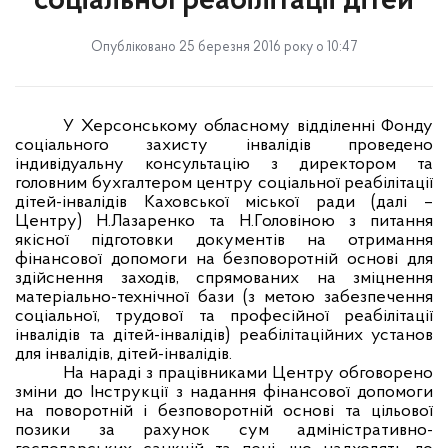
соціальної реабілітації дітей
Опубліковано 25 березня 2016 року о 10:47
У Херсонському обласному відділенні Фонду
соціального захисту інвалідів проведено
індивідуальну консультацію з директором та
головним бухгалтером центру соціальної реабілітації
дітей-інвалідів Каховської міської ради (далі –
Центру) Н.Лазаренко та Н.Головіною з питання
якісної підготовки документів на отримання
фінансової допомоги на безповоротній основі для
здійснення заходів, спрямованих на зміцнення
матеріально-технічної бази (з метою забезпечення
соціальної, трудової та професійної реабілітації
інвалідів та дітей-інвалідів) реабілітаційних установ
для інвалідів, дітей-інвалідів.
На нараді з працівниками Центру обговорено
зміни до Інструкції з надання фінансової допомоги
на поворотній і безповоротній основі та цільової
позики за рахунок сум адміністративно-