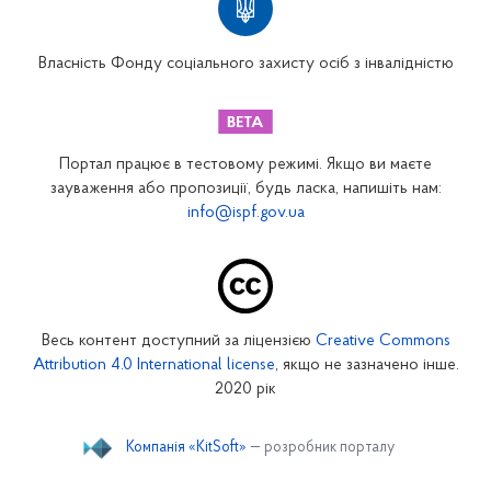
Вінницьке відділення
Волинське відділення
Власність Фонду соціального захисту осіб з інвалідністю
Дніпропетровське відділення
Донецьке відділення
Житомирське відділення
Портал працює в тестовому режимі. Якщо ви маєте
Закарпатське відділення
зауваження або пропозиції, будь ласка, напишіть нам:
info@ispf.gov.ua
Запорізьке відділення
Івано-Франківське відділення
Київське міське відділення
Київське обласне відділення
Весь контент доступний за ліцензією
Creative Commons
Кіровоградське відділення
Attribution 4.0 International license
, якщо не зазначено інше.
Луганське відділення
2020 рік
Львівське відділення
Компанія «KitSoft»
— розробник порталу
Миколаївське відділення
Одеське відділення