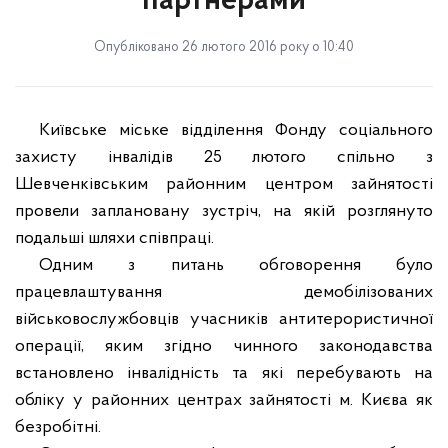
партнерами
Опубліковано 26 лютого 2016 року о 10:40
Київське міське відділення Фонду соціального
захисту інвалідів 25 лютого спільно з
Шевченківським районним центром зайнятості
провели заплановану зустріч, на якій розглянуто
подальші шляхи співпраці.
Одним з питань обговорення було
працевлаштування демобілізованих
військовослужбовців учасників антитерористичної
операції, яким згідно чинного законодавства
встановлено інвалідність та які перебувають на
обліку у районних центрах зайнятості м. Києва як
безробітні.