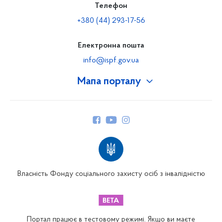
Телефон
+380 (44) 293-17-56
Електронна пошта
info@ispf.gov.ua
Мапа порталу
Про Фонд
Керівництво
Структура Фонду
Територіальні відділення
Вінницьке відділення
Волинське відділення
Власність Фонду соціального захисту осіб з інвалідністю
Дніпропетровське відділення
Донецьке відділення
Житомирське відділення
Портал працює в тестовому режимі. Якщо ви маєте