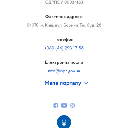
ЄДРПОУ 00034163
Фактична адреса:
04070, м. Київ, вул. Боричів Тік, буд. 28
Телефон
+380 (44) 293-17-56
Електронна пошта
info@ispf.gov.ua
Мапа порталу
Про Фонд
Керівництво
Структура Фонду
Територіальні відділення
Вінницьке відділення