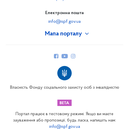
Електронна пошта
info@ispf.gov.ua
Мапа порталу
Про Фонд
Керівництво
Структура Фонду
Територіальні відділення
Вінницьке відділення
Волинське відділення
Власність Фонду соціального захисту осіб з інвалідністю
Дніпропетровське відділення
Донецьке відділення
Житомирське відділення
Портал працює в тестовому режимі. Якщо ви маєте
Закарпатське відділення
зауваження або пропозиції, будь ласка, напишіть нам:
info@ispf.gov.ua
Запорізьке відділення