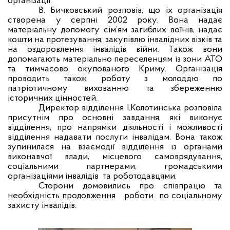
організації.
В. Бичковський розповів, що їх організація
створена у серпні 2002 року. Вона надає
матеріальну допомогу сім’ям загиблих воїнів, надає
кошти на протезування, закупівлю інвалідних візків та
на оздоровлення інвалідів війни. Також вони
допомагають матеріально переселенцям із зони АТО
та тимчасово окупованого Криму. Організація
проводить також роботу з молоддю по
патріотичному вихованню та збереженню
історичних цінностей.
Директор відділення І.Колотинська розповіла
присутнім про основні завдання, які виконує
відділення, про напрямки діяльності і можливості
відділення надавати послуги інвалідам. Вона також
зупинилася на взаємодії відділення із органами
виконавчої влади, місцевого самоврядування,
соціальними партнерами, громадськими
організаціями інвалідів
та роботодавцями.
Сторони домовились про співпрацю та
необхідність продовження
роботи
по соціальному
захисту інвалідів.