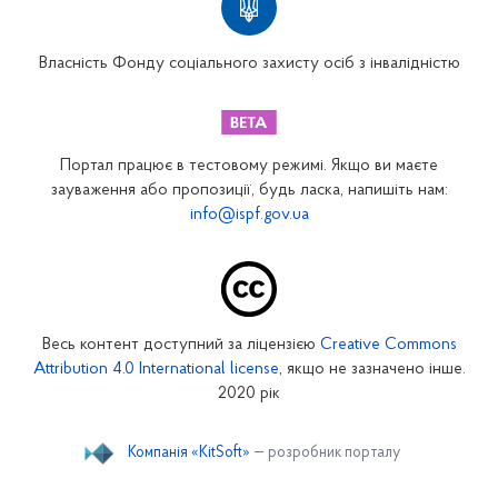
Вінницьке відділення
Волинське відділення
Власність Фонду соціального захисту осіб з інвалідністю
Дніпропетровське відділення
Донецьке відділення
Житомирське відділення
Портал працює в тестовому режимі. Якщо ви маєте
Закарпатське відділення
зауваження або пропозиції, будь ласка, напишіть нам:
info@ispf.gov.ua
Запорізьке відділення
Івано-Франківське відділення
Київське міське відділення
Київське обласне відділення
Весь контент доступний за ліцензією
Creative Commons
Кіровоградське відділення
Attribution 4.0 International license
, якщо не зазначено інше.
Луганське відділення
2020 рік
Львівське відділення
Компанія «KitSoft»
— розробник порталу
Миколаївське відділення
Одеське відділення